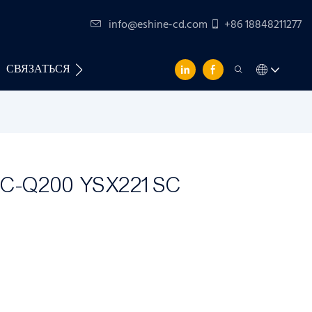
info@eshine-cd.com
+86 18848211277
СВЯЗАТЬСЯ С НАМИ
EC-Q200 YSX221SC