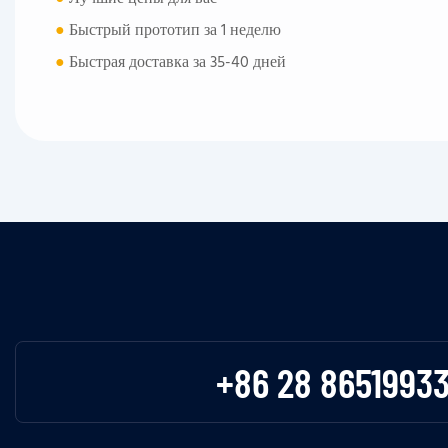
●
Быстрый прототип за 1 неделю
●
Быстрая доставка за 35-40 дней
+86 28 8651993