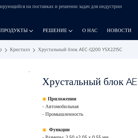
ирующийся на поставках и решении задач для
индустрии
 ПРОДУКТЫ
РЕШЕНИЕ
О НАС
НОВОСТИ
р
Кристалл
Хрустальный блок AEC-Q200 YSX221SC
Хрустальный блок A
◉
Приложения
- Автомобильная
- Промышленность
◉
Функции
- Размеры: 2,50 x2,05 x 0,55 мм