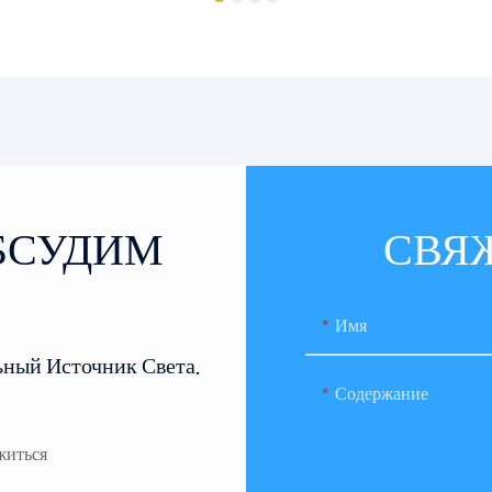
ОБСУДИМ
СВЯ
Имя
ьный Источник Света.
Содержание
житься