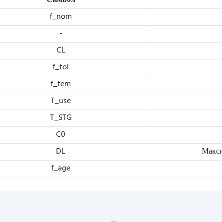
Символ
f_nom
-
CL
f_tol
f_tem
T_use
T_STG
C0
DL
Макси
f_age