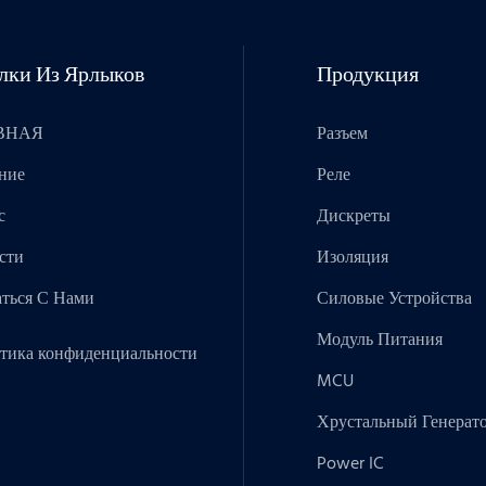
лки Из Ярлыков
Продукция
ВНАЯ
Разъем
ние
Реле
с
Дискреты
сти
Изоляция
аться С Нами
Силовые Устройства
Модуль Питания
тика конфиденциальности
MCU
Хрустальный Генерат
Power IC