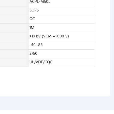
ACPL-M50L
SOP5
OC
1M
>10 kV (VCM = 1000 V)
-40~85
3750
UL/VDE/CQC