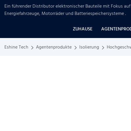
Ein führender Distributor elektronischer Bauteile mit Fokus a
Energiefahrzeuge, Motorräder und Batteriespeichersysteme
.
ZUHAUSE
AGENTENPRO
Eshine Tech
Agentenprodukte
Isolierung
Hochgeschw