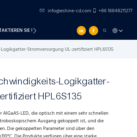
info@eshine-cd.com
+86 18848211277
AKTIEREN SIE UNS
ogikgatter-Stromversorgung UL-zertifiziert HPL6S135
hwindigkeits-Logikgatter-
rtifiziert HPL6S135
r AlGaAS-LED, die optisch mit einem sehr schnellen
stroboskopischem Ausgang gekoppelt ist, und die
en. Die gekoppelten Parameter sind über den
+110°C. Die Produkte verfügen über eine starke