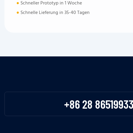
●
Schneller Prototyp in 1 Woche
●
Schnelle Lieferung in 35-40 Tagen
+86 28 8651993