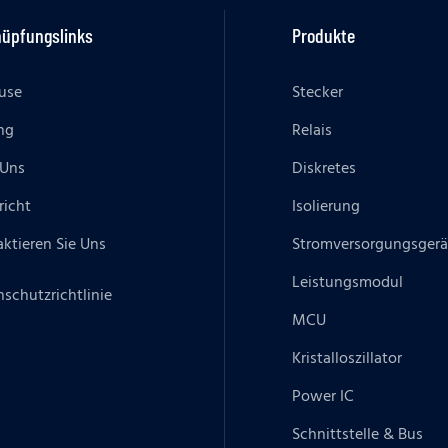
nüpfungslinks
Produkte
use
Stecker
ng
Relais
 Uns
Diskretes
richt
Isolierung
ktieren Sie Uns
Stromversorgungsgerä
Leistungsmodul
schutzrichtlinie
MCU
Kristalloszillator
Power IC
Schnittstelle & Bus