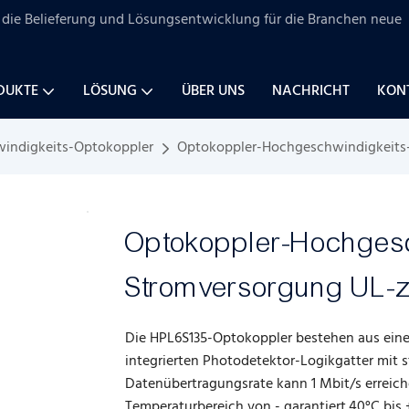
uf die Belieferung und Lösungsentwicklung für
die Branchen
neue
DUKTE
LÖSUNG
ÜBER UNS
NACHRICHT
KONT
indigkeits-Optokoppler
Optokoppler-Hochgeschwindigkeits-L
Optokoppler-Hochgesc
Stromversorgung UL-ze
Die HPL6S135-Optokoppler bestehen aus eine
integrierten Photodetektor-Logikgatter mit 
Datenübertragungsrate kann 1 Mbit/s erreich
Temperaturbereich von - garantiert.40°C bis 