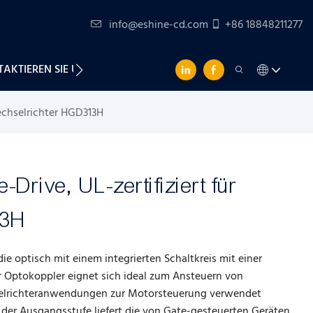
info@eshine-cd.com
+86 18848211277
AKTIEREN SIE UNS
echselrichter HGD313H
Drive, UL-zertifiziert für
13H
e optisch mit einem integrierten Schaltkreis mit einer
r Optokoppler eignet sich ideal zum Ansteuern von
selrichteranwendungen zur Motorsteuerung verwendet
der Ausgangsstufe liefert die von Gate-gesteuerten Geräten