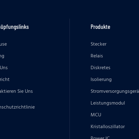
nüpfungslinks
Produkte
use
Stecker
ng
Relais
 Uns
Diskretes
richt
Isolierung
ktieren Sie Uns
Stromversorgungsgerä
Leistungsmodul
schutzrichtlinie
MCU
Kristalloszillator
Power IC