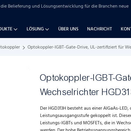
uf die Belieferung und Lösungsentwicklung für
die Branchen
neue
DUKTE
LÖSUNG
ÜBER UNS
NACHRICHT
KONT
ptokoppler
Optokoppler-IGBT-Gate-Drive, UL-zertifiziert für W
Optokoppler-IGBT-Gate-
Wechselrichter HGD3
Der HGD313H besteht aus einer AlGaAs-LED, di
Leistungsausgangsstufe gekoppelt ist. Diese
Leistungs-IGBTs und MOSFETs, die in Wech
werden. Der hohe Betriebsspannungsbereich 