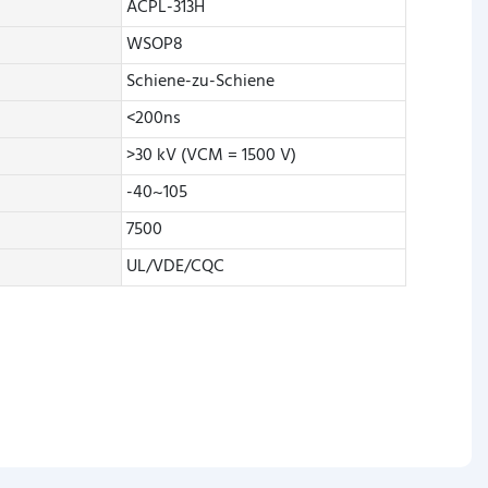
ACPL-313H
WSOP8
Schiene-zu-Schiene
<200ns
>30 kV (VCM = 1500 V)
-40~105
7500
UL/VDE/CQC