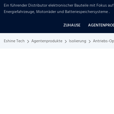
Ein führender Distributor elektronischer Bauteile mit Fokus a
Energiefahrzeuge, Motorräder und Batteriespeichersysteme
.
ZUHAUSE
AGENTENPRO
Eshine Tech
Agentenprodukte
Isolierung
Antriebs-O