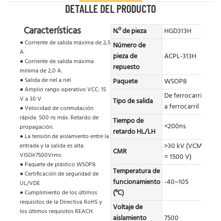
DETALLE DEL PRODUCTO
Características
N.º de pieza
HGD313H
● Corriente de salida máxima de 2,5
Número de
A.
pieza de
ACPL-313H
● Corriente de salida máxima
repuesto
mínima de 2,0 A.
● Salida de riel a riel
Paquete
WSOP8
● Amplio rango operativo VCC: 15
De ferrocarril
V a 30 V
Tipo de salida
a ferrocarril
● Velocidad de conmutación
rápida: 500 ns máx. Retardo de
Tiempo de
<200ns
propagación.
retardo HL/LH
● La tensión de aislamiento entre la
>30 kV (VCM
entrada y la salida es alta:
CMR
VISO≥7500Vrms.
= 1500 V)
● Paquete de plástico WSOP8.
Temperatura de
● Certificación de seguridad de
funcionamiento
-40~105
UL/VDE
(℃)
● Cumplimiento de los últimos
requisitos de la Directiva RoHS y
Voltaje de
los últimos requisitos REACH.
aislamiento
7500