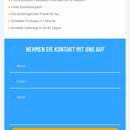
●
Professionelles Feedback innerhalb von 8 Stunden
●
Volle Zuverlässigkeit
●
Die bestmöglichen Preise für Sie
●
Schneller Prototyp in 1 Woche
●
Schnelle Lieferung in 35-40 Tagen
NEHMEN SIE KONTAKT MIT UNS AUF
Name
E-Mail
Inhalt