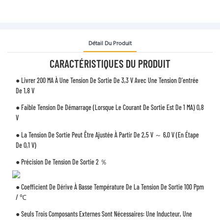
Détail Du Produit
CARACTÉRISTIQUES DU PRODUIT
● Livrer 200 MA À Une Tension De Sortie De 3,3 V Avec Une Tension D'entrée
De 1,8 V
● Faible Tension De Démarrage (lorsque Le Courant De Sortie Est De 1 MA) 0,8
V
● La Tension De Sortie Peut Être Ajustée À Partir De 2,5 V ～ 6,0 V (en Étape
De 0,1 V)
● Précision De Tension De Sortie 2 ％
● Coefficient De Dérive À Basse Température De La Tension De Sortie 100 Ppm
/ ℃
● Seuls Trois Composants Externes Sont Nécessaires: Une Inducteur, Une