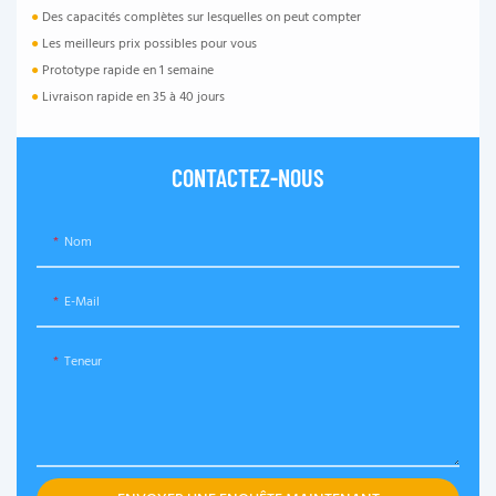
●
Des capacités complètes sur lesquelles on peut compter
●
Les meilleurs prix possibles pour vous
●
Prototype rapide en 1 semaine
●
Livraison rapide en 35 à 40 jours
CONTACTEZ-NOUS
Nom
E-Mail
Teneur