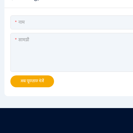
नाम
सामग्री
अब पूछताछ भेजें