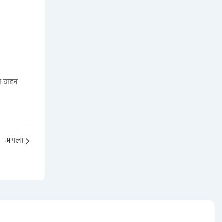
त वाहन
अगला