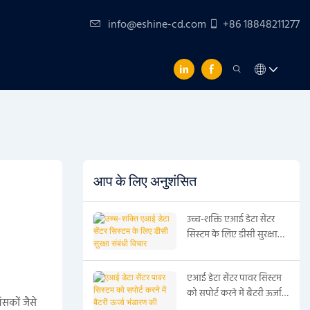
info@eshine-cd.com
+86 18848211277
आप के लिए अनुशंसित
उच्च-शक्ति एआई डेटा सेंटर
सिस्टम के लिए डीसी सुरक्षा
संबंधी विचार
एआई डेटा सेंटर पावर सिस्टम
को सपोर्ट करने में बैटरी ऊर्जा
ंसकों जैसे
भंडारण की भूमिका