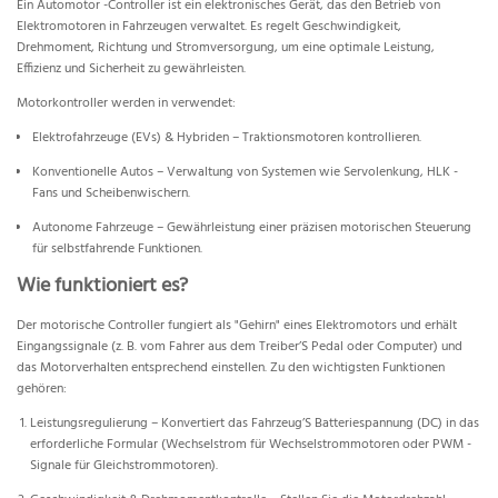
Ein Automotor -Controller ist ein elektronisches Gerät, das den Betrieb von
Elektromotoren in Fahrzeugen verwaltet. Es regelt Geschwindigkeit,
Drehmoment, Richtung und Stromversorgung, um eine optimale Leistung,
Effizienz und Sicherheit zu gewährleisten.
Motorkontroller werden in verwendet:
Elektrofahrzeuge (EVs) & Hybriden – Traktionsmotoren kontrollieren.
Konventionelle Autos – Verwaltung von Systemen wie Servolenkung, HLK -
Fans und Scheibenwischern.
Autonome Fahrzeuge – Gewährleistung einer präzisen motorischen Steuerung
für selbstfahrende Funktionen.
Wie funktioniert es?
Der motorische Controller fungiert als "Gehirn" eines Elektromotors und erhält
Eingangssignale (z. B. vom Fahrer aus dem Treiber’S Pedal oder Computer) und
das Motorverhalten entsprechend einstellen. Zu den wichtigsten Funktionen
gehören:
Leistungsregulierung – Konvertiert das Fahrzeug’S Batteriespannung (DC) in das
erforderliche Formular (Wechselstrom für Wechselstrommotoren oder PWM -
Signale für Gleichstrommotoren).