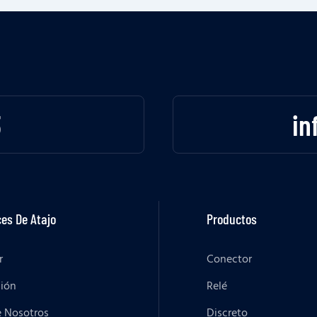
3
in
es De Atajo
Productos
r
Conector
ción
Relé
e Nosotros
Discreto