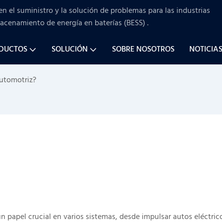
en el suministro y la solución de problemas para
las industrias
macenamiento de energía en baterías (BESS)
.
ODUCTOS
SOLUCIÓN
SOBRE NOSOTROS
NOTICIA
utomotriz?
n papel crucial en varios sistemas, desde impulsar autos eléctric