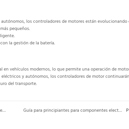
 y autónomos, los controladores de motores están evolucionando 
 más pequeños.
ligente.
on la gestión de la batería.
al en vehículos modernos, lo que permite una operación de moto
os eléctricos y autónomos, los controladores de motor continuará
uro del transporte.
Sistema de gestión de baterías (BMS): el cerebro detrás de las baterías modernas
Guía para principiantes para componentes electrónicos clave en un tren motriz EV
P