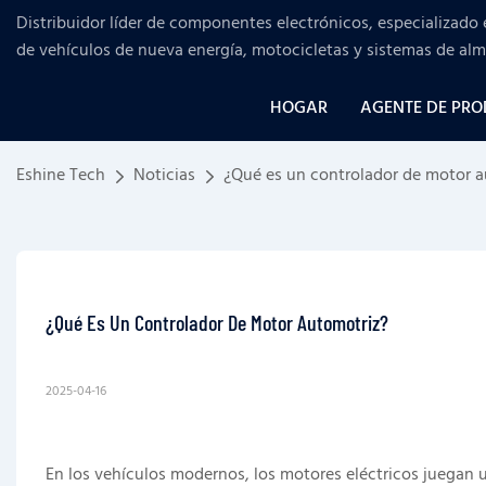
Distribuidor líder de componentes electrónicos, especializado 
de vehículos de nueva energía, motocicletas y sistemas de al
HOGAR
AGENTE DE PR
Eshine Tech
Noticias
¿Qué es un controlador de motor a
¿Qué Es Un Controlador De Motor Automotriz?
2025-04-16
En los vehículos modernos, los motores eléctricos juegan u