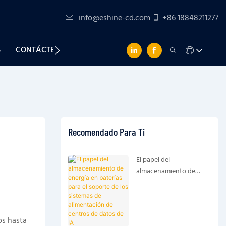
info@eshine-cd.com
+86 18848211277
S
CONTÁCTENOS
Recomendado Para Ti
El papel del
almacenamiento de
energía en baterías para
el soporte de los
sistemas de
alimentación de centros
os hasta