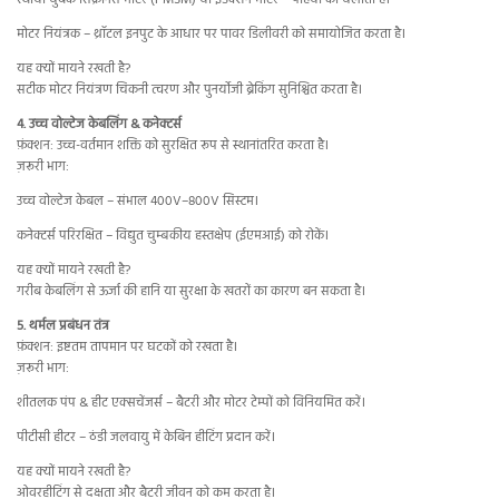
स्थायी चुंबक सिंक्रोनस मोटर (PMSM) या इंडक्शन मोटर – पहियों को चलाता है।
मोटर नियंत्रक – थ्रॉटल इनपुट के आधार पर पावर डिलीवरी को समायोजित करता है।
यह क्यों मायने रखती है?
सटीक मोटर नियंत्रण चिकनी त्वरण और पुनर्योजी ब्रेकिंग सुनिश्चित करता है।
4. उच्च वोल्टेज केबलिंग & कनेक्टर्स
फ़ंक्शन: उच्च-वर्तमान शक्ति को सुरक्षित रूप से स्थानांतरित करता है।
ज़रूरी भाग:
उच्च वोल्टेज केबल – संभाल 400V–800V सिस्टम।
कनेक्टर्स परिरक्षित – विद्युत चुम्बकीय हस्तक्षेप (ईएमआई) को रोकें।
यह क्यों मायने रखती है?
गरीब केबलिंग से ऊर्जा की हानि या सुरक्षा के खतरों का कारण बन सकता है।
5. थर्मल प्रबंधन तंत्र
फ़ंक्शन: इष्टतम तापमान पर घटकों को रखता है।
ज़रूरी भाग:
शीतलक पंप & हीट एक्सचेंजर्स – बैटरी और मोटर टेम्पों को विनियमित करें।
पीटीसी हीटर – ठंडी जलवायु में केबिन हीटिंग प्रदान करें।
यह क्यों मायने रखती है?
ओवरहीटिंग से दक्षता और बैटरी जीवन को कम करता है।