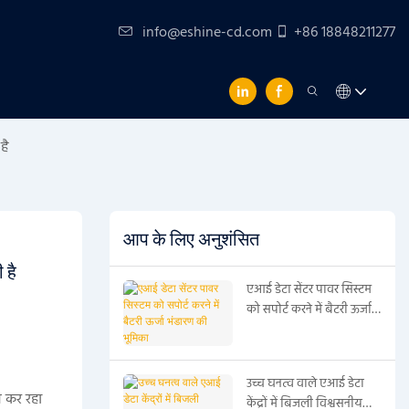
info@eshine-cd.com
+86 18848211277
है
आप के लिए अनुशंसित
 है
एआई डेटा सेंटर पावर सिस्टम
को सपोर्ट करने में बैटरी ऊर्जा
भंडारण की भूमिका
उच्च घनत्व वाले एआई डेटा
श कर रहा
केंद्रों में बिजली विश्वसनीयता