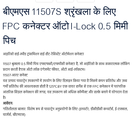
बीएमएस 11507S श्रृंखला के लिए
FPC कनेक्टर ऑटो I-Lock 0.5 मिमी
पिच
आइरिसो हाई-स्पीड ट्रांसमिशन हाई हीट-रेसिस्टेंट ऑटोमेशन कनेक्टर
11507 श्रृंखला 0.5 मिमी पिच एफएफसी/एफपीसी कनेक्टर हैं, जो आईरिसो के साथ सकारात्मक लॉकिंग
प्रदान करती है’एस ऑटो लॉक एंगेजमेंट फीचर, ऑटो आई-लॉकटम।
11507-आरए कनेक्ट
यह उत्पाद पावरट्रेन उपकरणों में उपयोग के लिए डिज़ाइन किया गया है जिसमें कंपन प्रतिरोध और उच्च
गर्मी प्रतिरोध की आवश्यकता होती है 125°C.BY एक वायर हार्नेस से एक FPC कनेक्शन में पारंपरिक
आंतरिक सिग्नल कनेक्शन की जगह, यह उपकरण को अधिक कॉम्पैक्ट और हल्के बनाने में योगदान देता
है।
आवेदन:
गतिशीलता बाजार: विशेष रूप से पावरट्रेन अनुप्रयोगों के लिए (इनवर्टर, डीसीडीसी कन्वर्टर्स, ई-एक्सल,
चार्जर्स, बीएमएस)