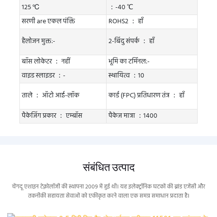
125 ℃
：-40 ℃
सरणी are एकल पंक्ति
ROHS2 ： हाँ
हैलोजन मुक्त:-
2-बिंदु संपर्क ： हाँ
बॉस लोकेटर ： नहीं
भूमि का टर्मिनल:-
वाइड स्लाइडर ：-
स्थायित्व ：10
ताले ： ऑटो आई-लॉक
कार्ड (FPC) प्रतिधारण तंत्र ： हाँ
पैकेजिंग प्रकार ： एम्बॉस
पैकेज मात्रा ：1400
संबंधित उत्पाद
चेंगदू एशाइन टेक्नोलॉजी की स्थापना 2009 में हुई थी। यह इलेक्ट्रॉनिक घटकों की ब्रांड एजेंसी और
तकनीकी सहायता सेवाओं को एकीकृत करने वाला एक समग्र समाधान प्रदाता है।