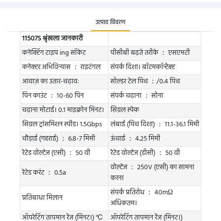
उत्पाद विवरण
11507S श्रृंखला जानकारी
कनेक्टिंग टाइप ing सॉकेट
पीसीबी बढ़ते तरीके ： एसएमटी
कनेक्टर अभिविन्यास ： राइटंगल
संपर्क दिशा। बॉटमकॉन्टैक्ट
आवाज़ का उतार-चढ़ाव:
सोल्डर टेल पिच ：/0.4 पिच
पिन काउंट ： 10-60 पिन
संपर्क चढ़ाना ： सोना
चढ़ाना मोटाई। 0.1 माइक्रोन मिनट।
सिग्नल स्पेक
सिग्नल ट्रांसमिशन स्पीड। 1.5Gbps
लंबाई (पिच दिशा) ： 11.1-36.1 मिमी
चौड़ाई (गहराई) ： 6.8-7 मिमी
ऊंचाई ： 4.25 मिमी
रेटेड वोल्टेज (एसी) ： 50 वी
रेटेड वोल्टेज (डीसी) ： 50 वी
वोल्टेज ： 250V (एसी) का सामना
रेटेड करंट ： 0.5a
करना
संपर्क प्रतिरोध ： 40mΩ
प्रतिबाधा मिलान
अधिकतम।
ऑपरेटिंग तापमान रेंज (मिनट।) ℃
ऑपरेटिंग तापमान रेंज (मिनट।)