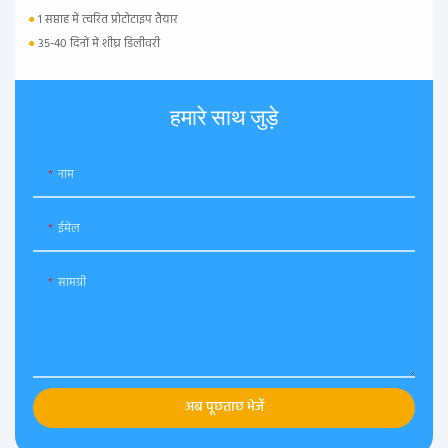
●
1 सप्ताह में त्वरित प्रोटोटाइप तैयार
●
35-40 दिनों में शीघ्र डिलीवरी
हमारे साथ जुड़े
नाम
ईमेल
सामग्री
अब पूछताछ भेजें