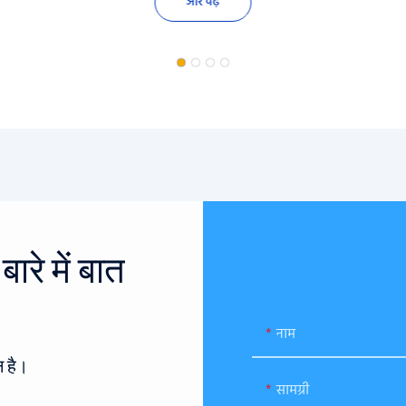
और पढ़ें
रे में बात
नाम
 है।
सामग्री