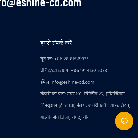
fo@eshine-cd.com
हमसे संपर्क करें
दूरभाष: +86 28 86519933
वीचैट/व्हाट्सएप: +86 191 4130 7053
ईमेल:
info@eshine-cd.com
कंपनी का पता: नंबर 101, बिल्डिंग 22, झोंगजियान
जिनयुआनहुई प्लाजा, नंबर 299 यिंगलोंग साउथ रोड 1,
गाओक्सिन जिला, चेंगदू, चीन