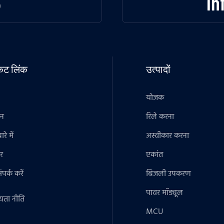
3
in
टकट लिंक
उत्पादों
योजक
ान
रिले करना
रे में
अस्वीकार करना
र
एकांत
पर्क करें
बिजली उपकरण
पावर मॉड्यूल
यता नीति
MCU