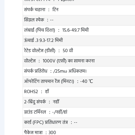
संपर्क चढ़ाना ： टिन
सिग्नल स्पेक ：--
लंबाई (पिच दिशा) ： 15.6-49.7 मिमी
ऊंचाई .3 9.3-17.2 मिमी
रेटेड वोल्टेज (डीसी) ： 50 वी
वोल्टेज ： 1000V (एसी) का सामना करना
संपर्क प्रतिरोध ：/25mω अधिकतम।
ऑपरेटिंग तापमान रेंज (मिनट।) ：-40 ℃
ROHS2 ： हाँ
2-बिंदु संपर्क ： नहीं
ग्राउंड टर्मिनल ：-/नहीं/हां
कार्ड (FPC) प्रतिधारण तंत्र ：--
पैकेज मात्रा ：300