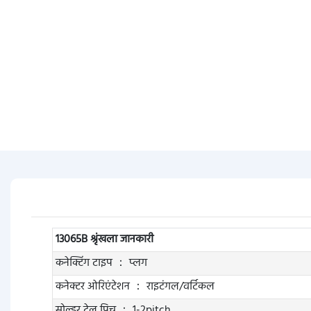
13065B श्रृंखला जानकारी
कनेक्टिंग टाइप ： प्लग
कनेक्टर ओरिएंटेशन ： राइटंगल/वर्टिकल
सोल्डर टेल पिच ： 1-2pitch