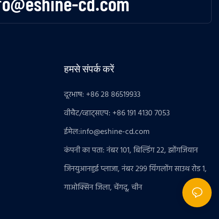
fo@eshine-cd.com
हमसे संपर्क करें
दूरभाष: +86 28 86519933
वीचैट/व्हाट्सएप: +86 191 4130 7053
ईमेल:
info@eshine-cd.com
कंपनी का पता: नंबर 101, बिल्डिंग 22, झोंगजियान
जिनयुआनहुई प्लाजा, नंबर 299 यिंगलोंग साउथ रोड 1,
गाओक्सिन जिला, चेंगदू, चीन