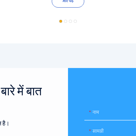
और पढ़ें
रे में बात
नाम
 है।
सामग्री