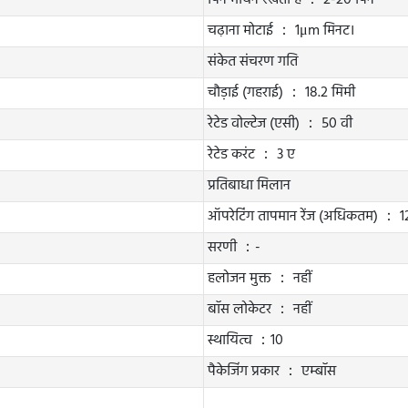
पिन मायने रखता है ： 2-20 पिन
चढ़ाना मोटाई ： 1μm मिनट।
संकेत संचरण गति
चौड़ाई (गहराई) ： 18.2 मिमी
रेटेड वोल्टेज (एसी) ： 50 वी
रेटेड करंट ： 3 ए
प्रतिबाधा मिलान
ऑपरेटिंग तापमान रेंज (अधिकतम) ： 
सरणी ：-
हलोजन मुक्त ： नहीं
बॉस लोकेटर ： नहीं
स्थायित्व ：10
पैकेजिंग प्रकार ： एम्बॉस