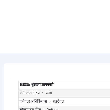
13103b श्रृंखला जानकारी
कनेक्टिंग टाइप ： प्लग
कनेक्टर अभिविन्यास ： राइटंगल