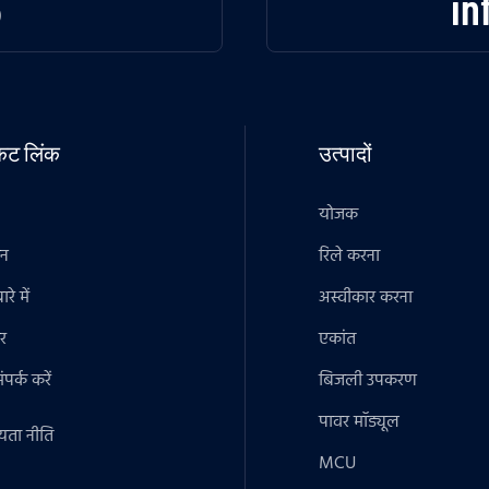
3
in
टकट लिंक
उत्पादों
योजक
ान
रिले करना
रे में
अस्वीकार करना
र
एकांत
पर्क करें
बिजली उपकरण
पावर मॉड्यूल
यता नीति
MCU