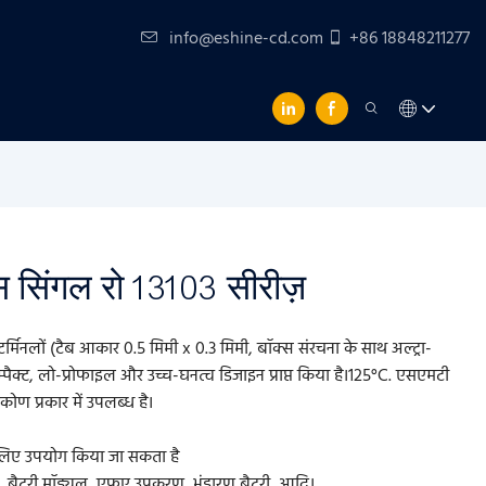
info@eshine-cd.com
+86 18848211277
मएस सिंगल रो 13103 सीरीज़
टर्मिनलों (टैब आकार 0.5 मिमी x 0.3 मिमी, बॉक्स संरचना के साथ अल्ट्रा-
म्पैक्ट, लो-प्रोफाइल और उच्च-घनत्व डिजाइन प्राप्त किया है।125°C. एसएमटी
कोण प्रकार में उपलब्ध है।
के लिए उपयोग किया जा सकता है
मएस, बैटरी मॉड्यूल, एफए उपकरण, भंडारण बैटरी, आदि।