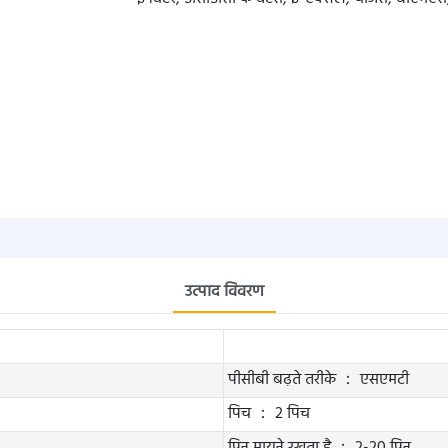
उत्पाद विवरण
पीसीबी बढ़ते तरीके ： एसएमटी
पिच ： 2 पिच