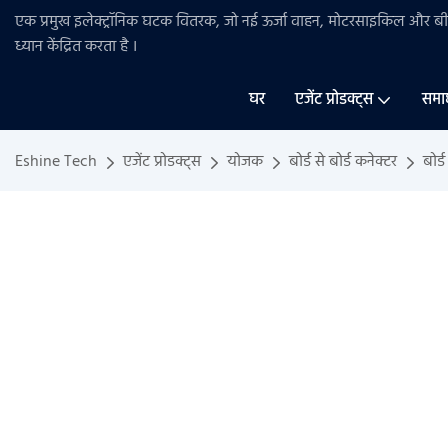
एक प्रमुख इलेक्ट्रॉनिक घटक वितरक, जो नई ऊर्जा वाहन, मोटरसाइकिल और 
ध्यान केंद्रित करता है
।
घर
एजेंट प्रोडक्ट्स
समा
Eshine Tech
एजेंट प्रोडक्ट्स
योजक
बोर्ड से बोर्ड कनेक्टर
बोर्