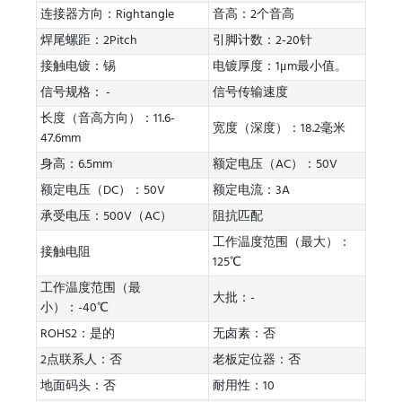
连接器方向：Rightangle
音高：2个音高
焊尾螺距：2Pitch
引脚计数：2-20针
接触电镀：锡
电镀厚度：1μm最小值。
信号规格： -
信号传输速度
长度（音高方向）：11.6-
宽度（深度）：18.2毫米
47.6mm
身高：6.5mm
额定电压（AC）：50V
额定电压（DC）：50V
额定电流：3A
承受电压：500V（AC）
阻抗匹配
工作温度范围（最大）：
接触电阻
125℃
工作温度范围（最
大批：-
小）：-40℃
ROHS2：是的
无卤素：否
2点联系人：否
老板定位器：否
地面码头：否
耐用性：10