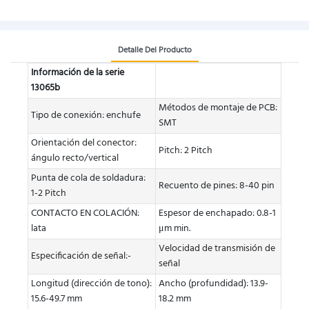
Detalle Del Producto
Información de la serie
13065b
Métodos de montaje de PCB:
Tipo de conexión: enchufe
SMT
Orientación del conector:
Pitch: 2 Pitch
ángulo recto/vertical
Punta de cola de soldadura:
Recuento de pines: 8-40 pin
1-2 Pitch
CONTACTO EN COLACIÓN:
Espesor de enchapado: 0.8-1
lata
μm min.
Velocidad de transmisión de
Especificación de señal:-
señal
Longitud (dirección de tono):
Ancho (profundidad): 13.9-
15.6-49.7 mm
18.2 mm