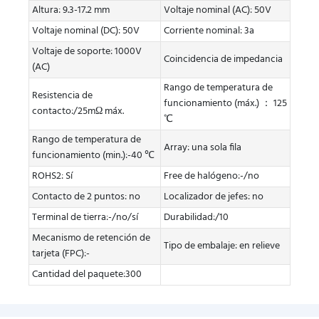
Altura: 9.3-17.2 mm
Voltaje nominal (AC): 50V
Voltaje nominal (DC): 50V
Corriente nominal: 3a
Voltaje de soporte: 1000V
Coincidencia de impedancia
(AC)
Rango de temperatura de
Resistencia de
funcionamiento (máx.) ： 125
contacto:/25mΩ máx.
℃
Rango de temperatura de
Array: una sola fila
funcionamiento (min.):-40 ℃
ROHS2: Sí
Free de halógeno:-/no
Contacto de 2 puntos: no
Localizador de jefes: no
Terminal de tierra:-/no/sí
Durabilidad:/10
Mecanismo de retención de
Tipo de embalaje: en relieve
tarjeta (FPC):-
Cantidad del paquete:300