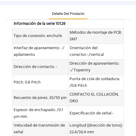
Detalle Del Producto
Información de la serie 10128
Métodos de montaje de PCB:
Tipo de conexión: enchufe
SMT
Interfaz de apareamiento: -/
Orientación del
apilamiento
conector:-/vertical
Dirección de apareamiento:
Dirección de contacto: -
-/ Topentry
Punta de cola de soldadura:
Pitch: 0.8 Pitch
/0.8 Pitch
CONTACTO EL COLLACIÓN:
Recuento de pines: 30/50 pin
ORO
Espesor de enchapado: /0.1
Especificación de señal:-
μm min.
Velocidad de transmisión de
Longitud (dirección de tono):
señal
22.4/30.4 mm