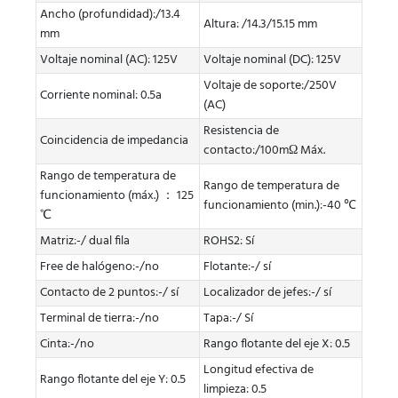
Ancho (profundidad):/13.4
Altura: /14.3/15.15 mm
mm
Voltaje nominal (AC): 125V
Voltaje nominal (DC): 125V
Voltaje de soporte:/250V
Corriente nominal: 0.5a
(AC)
Resistencia de
Coincidencia de impedancia
contacto:/100mΩ Máx.
Rango de temperatura de
Rango de temperatura de
funcionamiento (máx.) ： 125
funcionamiento (min.):-40 ℃
℃
Matriz:-/ dual fila
ROHS2: Sí
Free de halógeno:-/no
Flotante:-/ sí
Contacto de 2 puntos:-/ sí
Localizador de jefes:-/ sí
Terminal de tierra:-/no
Tapa:-/ Sí
Cinta:-/no
Rango flotante del eje X: 0.5
Longitud efectiva de
Rango flotante del eje Y: 0.5
limpieza: 0.5