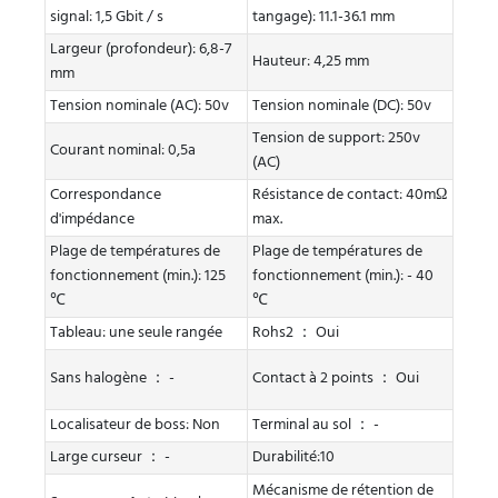
signal: 1,5 Gbit / s
tangage): 11.1-36.1 mm
Largeur (profondeur): 6,8-7
Hauteur: 4,25 mm
mm
Tension nominale (AC): 50v
Tension nominale (DC): 50v
Tension de support: 250v
Courant nominal: 0,5a
(AC)
Correspondance
Résistance de contact: 40mΩ
d'impédance
max.
Plage de températures de
Plage de températures de
fonctionnement (min.): 125
fonctionnement (min.): - 40
℃
℃
Tableau: une seule rangée
Rohs2 ： Oui
Sans halogène ： -
Contact à 2 points ： Oui
Localisateur de boss: Non
Terminal au sol ： -
Large curseur ： -
Durabilité:10
Mécanisme de rétention de