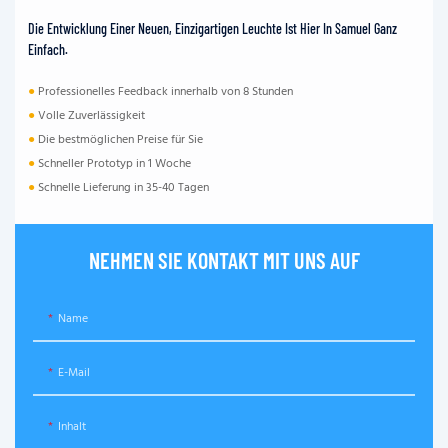
Die Entwicklung Einer Neuen, Einzigartigen Leuchte Ist Hier In Samuel Ganz
Einfach.
●
Professionelles Feedback innerhalb von 8 Stunden
●
Volle Zuverlässigkeit
●
Die bestmöglichen Preise für Sie
●
Schneller Prototyp in 1 Woche
●
Schnelle Lieferung in 35-40 Tagen
NEHMEN SIE KONTAKT MIT UNS AUF
Name
E-Mail
Inhalt