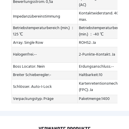
Bewertungsstrom: 0,5a
(AC)
Kontaktwiderstand: 40 mΩ
Impedanzübereinstimmung
max.
Betriebstemperaturbereich (min.) ：
Betriebstemperaturbereich
125 ℃
(min.) ：-40 ℃
Array: Single Row
ROHS2: Ja
Halogenfrei:--
2-Punkte-Kontakt: Ja
Boss Locator: Nein
Erdungsanschluss:--
Breiter Schieberegler:-
Haltbarkeit:10
Kartenretentionsmechanism
Schlösser: Auto-I-Lock
(FPC): Ja
Verpackungstyp: Präge
Paketmenge:1400