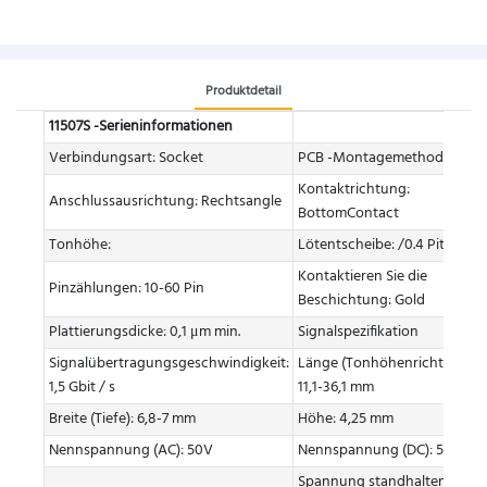
Produktdetail
11507S -Serieninformationen
Verbindungsart: Socket
PCB -Montagemethoden: Sm
Kontaktrichtung:
Anschlussausrichtung: Rechtsangle
BottomContact
Tonhöhe:
Lötentscheibe: /0.4 Pitch
Kontaktieren Sie die
Pinzählungen: 10-60 Pin
Beschichtung: Gold
Plattierungsdicke: 0,1 μm min.
Signalspezifikation
Signalübertragungsgeschwindigkeit:
Länge (Tonhöhenrichtung):
1,5 Gbit / s
11,1-36,1 mm
Breite (Tiefe): 6,8-7 mm
Höhe: 4,25 mm
Nennspannung (AC): 50V
Nennspannung (DC): 50 V
Spannung standhalten: 250 