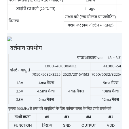
चरण घबराना [12 kHz ~ 20 मेगाहर्ट्ज]
टीपीजे
आवृत्ति उम्र बढ़ने (25 ℃ पर)
f_age
सक्षम करें (उच्च वोल्टेज या फ्लोटिंग)
त्रिराज्य
अक्षम करें (कम वोल्टेज या GND)
वर्तमान उपभोग
पावर अपव्यय vcc = 1.8 ~ 3.3V 15
1.000~40.000MHZ
41.000~54.00
वोल्टेज आपूर्ति
7050/5032/3225
2520/2016/1612
7050/5032/3225/252
1.8V
4ma मैक्स
9ma मैक्स
2.5V
4.5ma मैक्स
4ma मैक्स
10ma मैक्स
3.3V
5ma मैक्स
12ma मैक्स
कृपया 100MHz से ऊपर की आवृत्तियों के लिए वर्तमान खपत के लिए हमसे संपर्क करें।
नत्थी करना
#1
#3
#4
#2
FUNCTION
त्रिराज्य
GND
OUTPUT
VDD