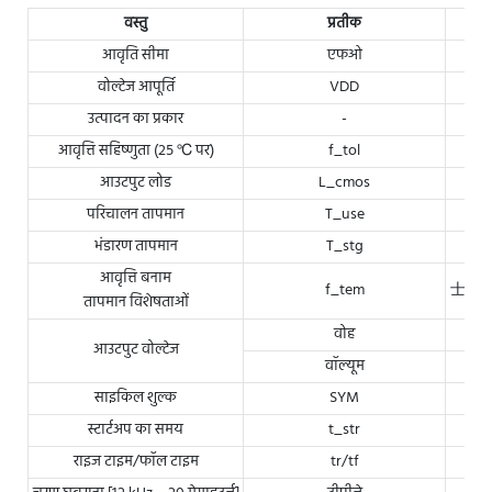
वस्तु
प्रतीक
आवृति सीमा
एफओ
वोल्टेज आपूर्ति
VDD
उत्पादन का प्रकार
-
आवृत्ति सहिष्णुता (25 ℃ पर)
f_tol
आउटपुट लोड
L_cmos
परिचालन तापमान
T_use
भंडारण तापमान
T_stg
आवृत्ति बनाम
f_tem
士 20pp
तापमान विशेषताओं
वोह
आउटपुट वोल्टेज
वॉल्यूम
साइकिल शुल्क
SYM
स्टार्टअप का समय
t_str
राइज टाइम/फॉल टाइम
tr/tf