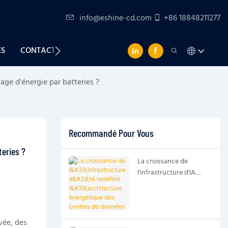
info@eshine-cd.com
+86 18848211277
ES
CONTACTEZ-NOUS
age d'énergie par batteries ?
Recommandé Pour Vous
eries ?
La croissance de
l'infrastructure d'IA
redéfinit l'architecture
énergétique des centres
de données
vée, des