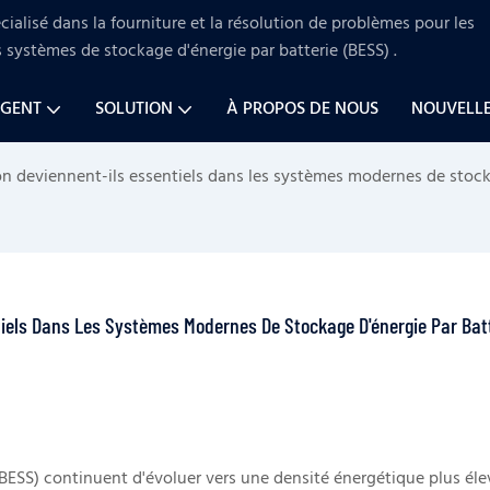
ialisé dans la fourniture et la résolution de problèmes pour
les
s systèmes de stockage d'énergie par batterie (BESS)
.
AGENT
SOLUTION
À PROPOS DE NOUS
NOUVELL
on deviennent-ils essentiels dans les systèmes modernes de stock
tiels Dans Les Systèmes Modernes De Stockage D'énergie Par Batt
(BESS) continuent d'évoluer vers une densité énergétique plus éle