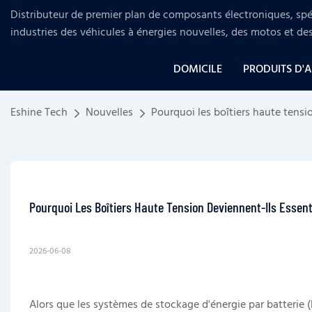
Distributeur de premier plan de composants électroniques, spéc
industries
des véhicules à énergies nouvelles, des motos et de
DOMICILE
PRODUITS D'
Eshine Tech
Nouvelles
Pourquoi les boîtiers haute tensi
Pourquoi Les Boîtiers Haute Tension Deviennent-Ils Essen
2026-06-08
Alors que les systèmes de stockage d'énergie par batterie 