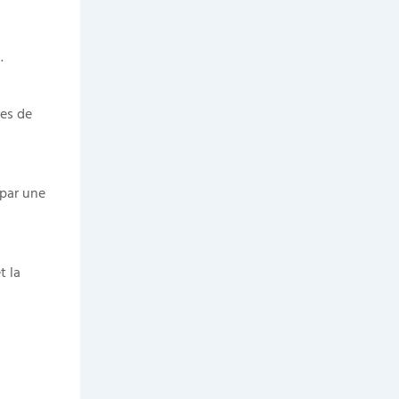
.
ies de
 par une
t la