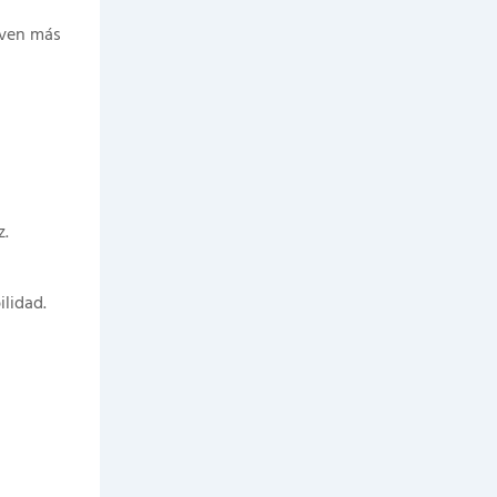
lven más
z.
lidad.