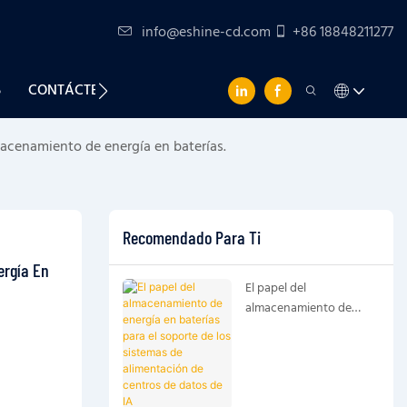
info@eshine-cd.com
+86 18848211277
S
CONTÁCTENOS
macenamiento de energía en baterías.
Recomendado Para Ti
rgía En 
El papel del
almacenamiento de
energía en baterías para
el soporte de los
sistemas de
alimentación de centros