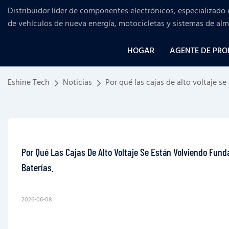
Distribuidor líder de componentes electrónicos, especializado 
de vehículos de nueva energía, motocicletas y sistemas de al
HOGAR
AGENTE DE PR
Eshine Tech
Noticias
Por qué las cajas de alto voltaje 
Por Qué Las Cajas De Alto Voltaje Se Están Volviendo Fu
Baterías.
2026-06-08