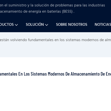
en el suministro y la solución de problemas para
las industrias
macenamiento de energía en baterías (BESS)
.
ODUCTOS
SOLUCIÓN
SOBRE NOSOTROS
NOTICIA
se están volviendo fundamentales en los sistemas modernos de al
ndamentales En Los Sistemas Modernos De Almacenamiento De Ene