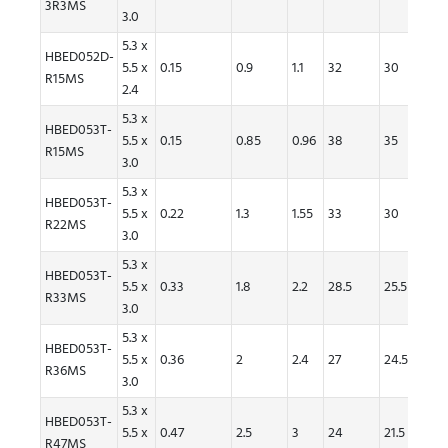
3R3MS
3.0
5.3 x
HBED052D-
5.5 x
0.15
0.9
1.1
32
30
42
R15MS
2.4
5.3 x
HBED053T-
5.5 x
0.15
0.85
0.96
38
35
45
R15MS
3.0
5.3 x
HBED053T-
5.5 x
0.22
1.3
1.55
33
30
38
R22MS
3.0
5.3 x
HBED053T-
5.5 x
0.33
1.8
2.2
28.5
25.5
32
R33MS
3.0
5.3 x
HBED053T-
5.5 x
0.36
2
2.4
27
24.5
29
R36MS
3.0
5.3 x
HBED053T-
5.5 x
0.47
2.5
3
24
21.5
26
R47MS