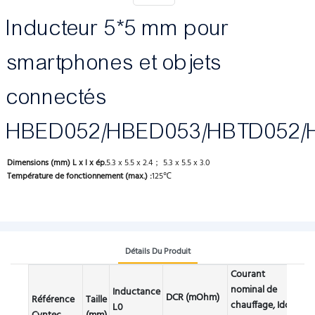
Inducteur 5*5 mm pour
smartphones et objets
connectés
HBED052/HBED053/HBTD052/
Dimensions (mm) L x l x ép.
5.3 x 5.5 x 2.4； 5.3 x 5.5 x 3.0
Température de fonctionnement (max.) :
125℃
Détails Du Produit
Courant
Cour
nominal de
Inductance
DCR (mOhm)
satu
Référence
Taille
chauffage, Idc
L0
Isat 