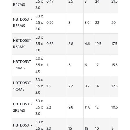
5.5 x
0.47
2.5
3
24
21.5
26
R47MS
3.0
5.3 x
HBTD053T-
5.5 x
0.56
3
3.6
22
20
24
R56MS
3.0
5.3 x
HBTD053T-
5.5 x
0.68
3.8
4.6
19.5
17.5
21.5
R68MS
3.0
5.3 x
HBTD053T-
5.5 x
1
5
6
17
15.5
18
1R0MS
3.0
5.3 x
HBTD053T-
5.5 x
1.5
7.2
8.7
14
12.5
15
1R5MS
3.0
5.3 x
HBTD053T-
5.5 x
2.2
9.8
11.8
12
10.5
11
2R2MS
3.0
5.3 x
HBTD053T-
5.5 x
3.3
15
18
10
9
9.2