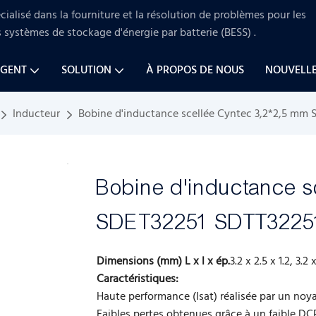
ialisé dans la fourniture et la résolution de problèmes pour
les
s systèmes de stockage d'énergie par batterie (BESS)
.
AGENT
SOLUTION
À PROPOS DE NOUS
NOUVELL
Inducteur
Bobine d'inductance scellée Cyntec 3,2*2,5 mm 
Bobine d'inductance s
SDET32251 SDTT3225
Dimensions (mm) L x l x ép.
3.2 x 2.5 x 1.2, 3.2 
Caractéristiques:
Haute performance (Isat) réalisée par un noy
Faibles pertes obtenues grâce à un faible DC