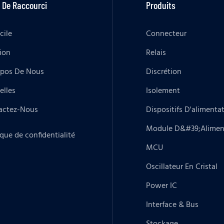
 De Raccourci
Produits
cile
Connecteur
ion
Relais
opos De Nous
Discrétion
elles
Isolement
actez-Nous
Dispositifs D'alimenta
Module D&#39;alimen
ique de confidentialité
MCU
Oscillateur En Cristal
Power IC
Interface & Bus
Stockage