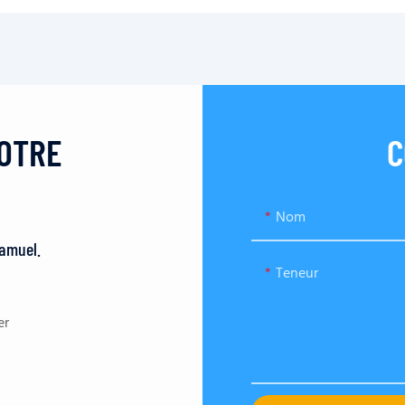
VOTRE
C
Nom
Samuel.
Teneur
er