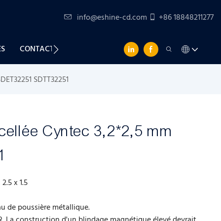
info@eshine-cd.com
+86 18848211277
ES
CONTACTEZ-NOUS
SDET32251 SDTT32251
cellée Cyntec 3,2*2,5 mm
1
x 2.5 x 1.5
au de poussière métallique.
R. La construction d'un blindage magnétique élevé devrait