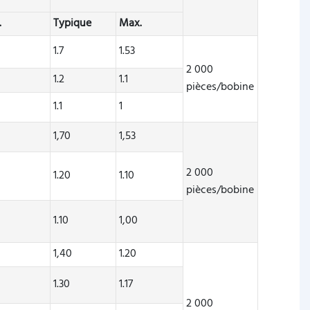
.
Typique
Max.
1.7
1.53
2 000
1.2
1.1
pièces/bobine
1.1
1
1,70
1,53
2 000
1.20
1.10
pièces/bobine
1.10
1,00
1,40
1.20
1.30
1.17
2 000