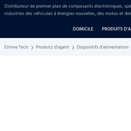
Distributeur de premier plan de composants électroniques, spéc
industries
des véhicules à énergies nouvelles, des motos et de
DOMICILE
PRODUITS D'
Eshine Tech
Produits d'agent
Dispositifs d'alimentation