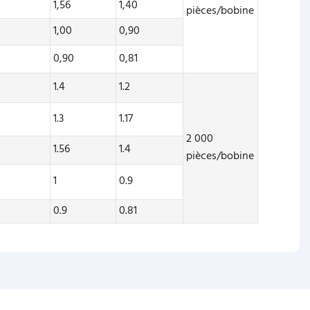
1,56
1,40
pièces/bobine
1,00
0,90
0,90
0,81
1.4
1.2
1.3
1.17
2 000
1.56
1.4
pièces/bobine
1
0.9
0.9
0.81