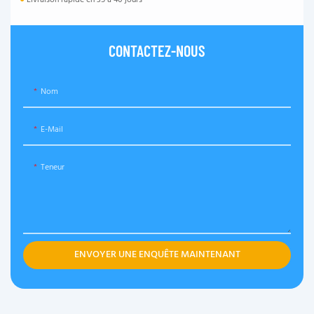
●
Livraison rapide en 35 à 40 jours
CONTACTEZ-NOUS
Nom
E-Mail
Teneur
ENVOYER UNE ENQUÊTE MAINTENANT