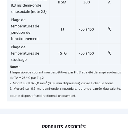
IFSM
300
A
8,3 ms demi-onde
sinusoïdale (note 2.3)
Plage de
températures de
TJ
-55 à 150
℃
jonction de
fonctionnement
Plage de
températures de
TSTG
-55 à 150
℃
stockage
Notes
:
1. Impulsion de courant non perpétitive, par Fig.3 et a été dérangé au-dessus
de TA = 25 ° C par Fig.2.
2. Monté sur 8,0x8,0 mm² (0,03 mm d'épaisseur) cuivre à chaque borne.
3. Mesuré sur 8,3 ms demi-onde sinusoïdale, ou onde carrée équivalente,
pour le dispositif unidirectionnel uniquement.
PRODUITS ASSOCIÉS