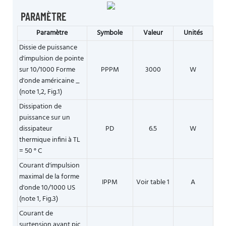
PARAMÈTRE
Paramètre
Symbole
Valeur
Unités
Dissie de puissance
d'impulsion de pointe
sur 10/1000 Forme
PPPM
3000
W
d'onde américaine _
(note 1,2, Fig.1)
Dissipation de
puissance sur un
dissipateur
PD
6.5
W
thermique infini à TL
= 50 ° C
Courant d'impulsion
maximal de la forme
IPPM
Voir table 1
A
d'onde 10/1000 US
(note 1, Fig.3)
Courant de
surtension avant pic,