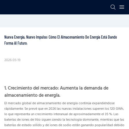
Nueva Energía, Nuevo Impulso: Cómo El Almacenamiento De Energía Está Dando 
Forma Al Futuro.
2026-05-19
1. Crecimiento del mercado: Aumenta la demanda de
almacenamiento de energía.
El mercado global de almacenamiento de energía continúa expandiéndose
rápidamente. Se prevé que en 2026 las nuevas instalaciones superen los 120 GWh,
lo que representa un crecimiento interanual de aproximadamente el 35 %. Las
baterías de iones de litio siguen siendo la tecnología dominante, mientras que las
baterías de estado sólido y de iones de sodio están ganando popularidad debido