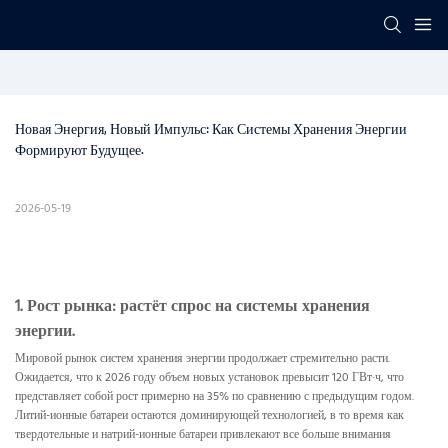
Новая Энергия, Новый Импульс: Как Системы Хранения Энергии 
Формируют Будущее.
2026-05-19
1. Рост рынка: растёт спрос на системы хранения
энергии.
Мировой рынок систем хранения энергии продолжает стремительно расти.
Ожидается, что к 2026 году объем новых установок превысит 120 ГВт·ч, что
представляет собой рост примерно на 35% по сравнению с предыдущим годом.
Литий-ионные батареи остаются доминирующей технологией, в то время как
твердотельные и натрий-ионные батареи привлекают все больше внимания