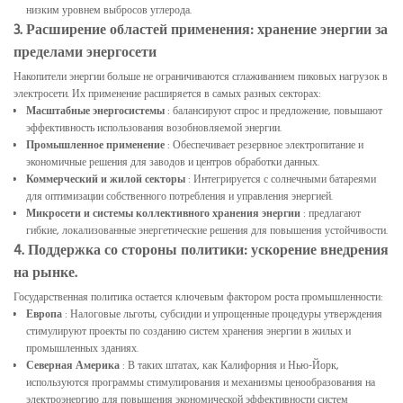
низким уровнем выбросов углерода.
3. Расширение областей применения: хранение энергии за
пределами энергосети
Накопители энергии больше не ограничиваются сглаживанием пиковых нагрузок в
электросети. Их применение расширяется в самых разных секторах:
Масштабные энергосистемы
: балансируют спрос и предложение, повышают
эффективность использования возобновляемой энергии.
Промышленное применение
: Обеспечивает резервное электропитание и
экономичные решения для заводов и центров обработки данных.
Коммерческий и жилой секторы
: Интегрируется с солнечными батареями
для оптимизации собственного потребления и управления энергией.
Микросети и системы коллективного хранения энергии
: предлагают
гибкие, локализованные энергетические решения для повышения устойчивости.
4. Поддержка со стороны политики: ускорение внедрения
на рынке.
Государственная политика остается ключевым фактором роста промышленности:
Европа
: Налоговые льготы, субсидии и упрощенные процедуры утверждения
стимулируют проекты по созданию систем хранения энергии в жилых и
промышленных зданиях.
Северная Америка
: В таких штатах, как Калифорния и Нью-Йорк,
используются программы стимулирования и механизмы ценообразования на
электроэнергию для повышения экономической эффективности систем