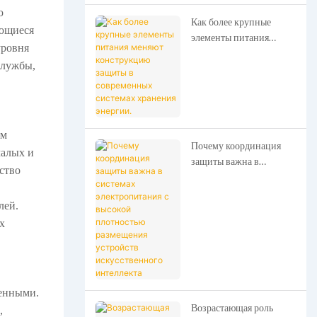
ю
Как более крупные
ующиеся
элементы питания
уровня
меняют конструкцию
службы,
защиты в современных
системах хранения
энергии.
ом
Почему координация
малых и
защиты важна в
ство
системах
электропитания с
лей.
высокой плотностью
размещения устройств
х
искусственного
интеллекта
шенными.
Возрастающая роль
,