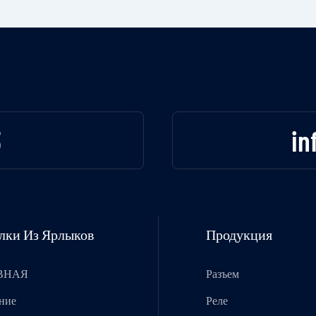
3
in
лки Из Ярлыков
Продукция
ВНАЯ
Разъем
ние
Реле