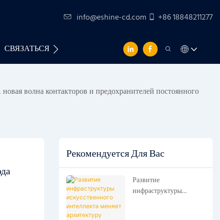
info@eshine-cd.com
+86 18848211277
СВЯЗАТЬСЯ С НАМИ
, новая волна контакторов и предохранителей постоянного
Рекомендуется Для Вас
да 
Развитие
инфраструктуры
искусственного
интеллекта меняет