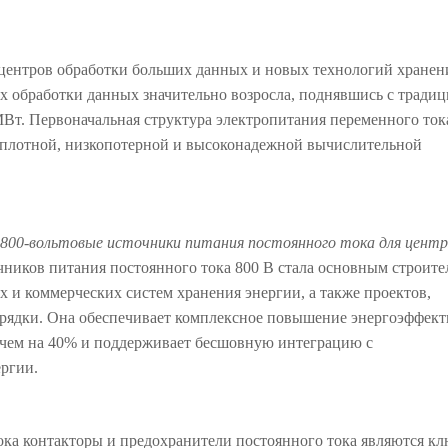
 центров обработки больших данных и новых технологий хранен
х обработки данных значительно возросла, поднявшись с тради
МВт. Первоначальная структура электропитания переменного ток
коплотной, низкопотерной и высоконадежной вычислительной
«800-вольтовые источники питания постоянного тока для центр
чников питания постоянного тока 800 В
стала основным строит
 и коммерческих систем хранения энергии, а также проектов,
арядки. Она обеспечивает комплексное повышение энергоэффек
чем на 40% и поддерживает бесшовную интеграцию с
ргии.
ока
контакторы и предохранители постоянного тока
являются к