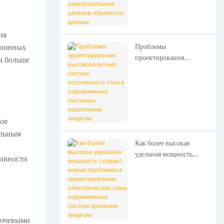
архитектуру
электропитания центров
обработки данных.
ия
Проблемы
ционных
проектирования
а больше
высоковольтных систем
постоянного тока в
современных системах
накопления энергии.
ов
ельным
Как более высокая
удельная мощность
тивности
создает новые проблемы
в проектировании
электрических схем
современных систем
хранения энергии.
лючевыми