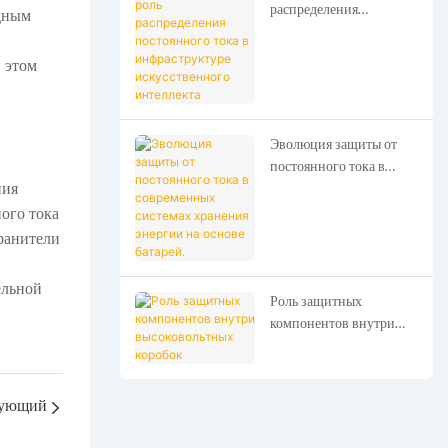
распределения
одным
постоянного тока в
инфраструктуре
 этом
искусственного
интеллекта
Эволюция защиты от
постоянного тока в
современных системах
ния
хранения энергии на
ого тока
основе батарей.
ранители
ельной
Роль защитных
компонентов внутри
высоковольтных
коробок
ующий