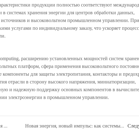
 Характеристики продукции полностью соответствуют междунар
и в системах хранения энергии для центров обработки данных,
х источников и высоковольтном промышленном управлении. При
ими услугами по индивидуальному заказу, что ускоряет процесс
ли.
 Computing, расширению установленных мощностей систем хране
ольтных платформ, сфера применения высоковольтного постоянн
ые компоненты для защиты электропитания, контакторы и предох
тия отрасли в сторону
высокого напряжения, миниатюризации,
льную и надежную поддержку основных компонентов в вычислит
ении электроэнергии в промышленном управлении.
Ускоренное развитие технологий хранения энергии высокой мощности: контакторы постоянного тока и предохранители вступают в новый цикл технологического обновления.
Новая энергия, новый импульс: как системы хранения энергии формируют будущее.
След