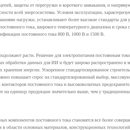
епей, защиты от перегрузки и короткого замыкания, и напряму
сности всей энергосистемы. Условия эксплуатации, характериз
ниями нагрузки, устанавливают более высокие стандарты для 
стоянного тока, широкого температурного диапазона и срока 
ификации постоянного тока 800 В, 1000 В и 1500 В.
родолжают расти. Решение для электропитания постоянным ток
ах обработки данных для ИИ и будет широко распространено в 
х хранения энергии. Ускоренное стандартизированное строитель
оянно повышает спрос на стандартизированный выбор, массовую
контакторов постоянного тока и высоковольтных предохраните
те на единицу продукции значительно выше, чем у традиционны
ых компонентов постоянного тока становятся все более совер
 в области основных материалов, конструкционных технологий