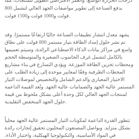
درجات الحرارة الواسع، والعمر الافتراضي الطويل للمنتجات، مما
يدفع الصناعة إلى تطوير مواصفات الجهد العالي لتشمل 800
فولت و1000 فولت و1500 فولت.
يشهد معدل انتشار تطبيقات الصناعة حاليًا ارتفاعًا مستمرًا. وقد
تم نشر حلول إمداد الطاقة بتيار مستمر 800 فولت على نطاق
واسع في مراكز بيانات الذكاء الاصطناعي الرائدة، وسيتم تعميمها
بالكامل لتشمل غرف الحاسوب الصغيرة والمتوسطة الحجم
ومحطات تخزين الطاقة الموزعة. ويؤدي التسارع في بناء مشاريع
المحطات الطرفية وفقًا لمعايير موحدة إلى زيادة الطلب على
الاختيار المعياري والدعم الشامل والتخصيص لموصلات التيار
المستمر عالية الجهد والصمامات عالية الجهد. وتُعد القيمة الداعمة
لمنتجات الجهد العالي لكل وحدة أعلى بشكل ملحوظ من قيمة
حلول الجهد المنخفض التقليدية.
تتطور القدرة الداعمة لمكونات التيار المستمر عالية الجهد محلياً
بشكل متزايد. ويواصل المصنعون المحليون تحقيق إنجازات رائدة
في المواد الأساسية، والتكنولوجيا الهيكلية، واختبار الأداء،