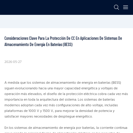
Consideraciones Clave Para La Protección De CC En Aplicaciones De Sistemas De 
Almacenamiento De Energía En Baterías (BESS)
2026-05-27
A medida que los sistemas de almacenamiento de energía en baterías (BESS)
siguen evolucionando hacia una mayor capacidad energética y voltajes de
operación más elevados, el diseño de la protección eléctrica cobra cada vez más
importancia en toda la arquitectura del sistema. Los sistemas de baterías
modernos adoptan cada vez más configuraciones de alto voltaje, incluidas
plataformas de 1000 V y 1500 V, para mejorar la densidad de potencia y
satisfacer mayores necesidades de despliegue energético.
En los sistemas de almacenamiento de energía por baterías, la corriente continua