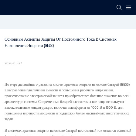
Основные Аспекты Защиты От Постоянного Тока В Системах 
Накопления Энергии (BESS)
2026-05-27
По мере дальнейшего развития систем хранения энергии на основе батарей (BESS)
в направлении увеличения емкости и повышения рабочего напряжения,
проектирование электрической защиты приобретает все большее значение во всей
архитектуре системы. Современные батарейные системы все чаще используют
высоковольтные конфигурации, включая платформы на 1000 В и 1500 В, для
повышения плотности мощности и поддержки более масштабных энергетических
задач.
В системах хранения энергии на основе батарей постоянный ток остается основной