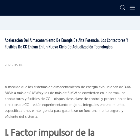
Aceleración Del Almacenamiento De Energía De Alta Potencia: Los Contactores Y 
Fusibles De CC Entran En Un Nuevo Ciclo De Actualización Tecnológica.
2026-05-06
A medida que los sistemas de almacenamiento de energía evolucionan de 3,44
MWh a más de 8 MWh y los de más de 6 MW se convierten en la norma, los
contactores y fusibles de CC —dispositivos clave de control y protección en los
circuitos de CC— están experimentando mejoras integrales en rendimiento,
especificaciones e inteligencia para garantizar un funcionamiento seguro y
eficiente del sistema.
I. Factor impulsor de la