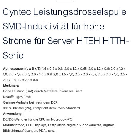
Cyntec Leistungsdrosselspule
SMD-Induktivität für hohe
Ströme für Server HTEH HTTH-
Serie
Abmessungen (L x B x T):
1,6 x 0,8 x 0,8; 2,0 x 1,2 x 0,65; 2,0 x 1,2 x 0,8; 2,0 x 1,2 x
1,0; 2,0 x 1,6 x 0,6; 2,0 x 1,6 x 0,8; 2,0 x 1,6 x 1,0; 2,5 x 2,0 x 0,8; 2,5 x 2,0 x 1,0; 2,5 x
2,0 x 1,2; 3,2 x 2,5 x 0,8
Merkmale:
Hohe Leistung (Isat) durch Metallstaubkern realisiert.
Unauffälliges Profil
Geringe Verluste bei niedrigem DCR
100 % bleifrei (Pb), entspricht dem RoHS-Standard
Anwendung:
DC/DC-Wandler für die CPU im Notebook-PC
Mobiltelefone, LCD-Displays, Festplatten, digitale Videokameras, digitale
Bildschirmauflösungen, PDAs usw.