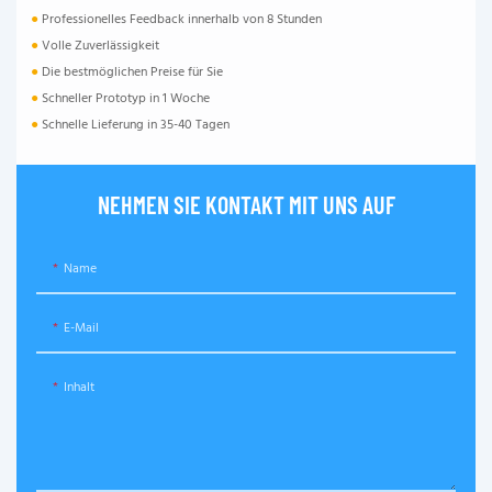
●
Professionelles Feedback innerhalb von 8 Stunden
●
Volle Zuverlässigkeit
●
Die bestmöglichen Preise für Sie
●
Schneller Prototyp in 1 Woche
●
Schnelle Lieferung in 35-40 Tagen
NEHMEN SIE KONTAKT MIT UNS AUF
Name
E-Mail
Inhalt