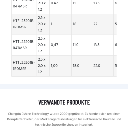
HTEL25201B-
2.0 x
0.47
11
13.5
6.7
R47MSR
1.2
2.5 x
HTEL25201B-
2.0 x
1
18
22
5.7
1R0MSR
1.2
2.5 x
HTTL25201B-
2.0 x
0,47
11.0
13.5
6,70
R47MSR
1.2
2.5 x
HTTL25201B-
2.0 x
1,00
18.0
22.0
5,70
1R0MSR
1.2
VERWANDTE PRODUKTE
Chengdu Eshine Technology wurde 2009 gegründet. Es handelt sich um einen
Komplettanbieter, der Markenagenturleistungen für elektronische Bauteile und
technische Supportleistungen integriert.