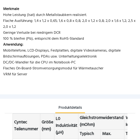
Merkmale
Hohe Leistung (Isat) durch Metallstaubkern realisiert.
Flache Ausführung: 1,4 x 1,2 x 0,65; 1,6 x 0,8 x 0,8; 2,0 x 1,2 x 0,8; 2,0 x 1,6 x 1,2; 2,5 x
2,0 x 1,2
Geringe Verluste bei niedrigem DCR
100 % bleifrei (Pb), entspricht dem RoHS-Standard
Anwendung:
Mobiltelefone, LCD-Displays, Festplatten, digitale Videokameras, digitale
Bildschirmauflösungen, PDAs usw. Unterhaltungselektronik
DC/DC-Wandler für die CPU im Notebook-PC
Flaches On-Board-Stromversorgungsmodul für Wärmetauscher
VRM für Server
Produktdetails
Gleichstromwiderstand
Wärmes
L0
Cyntec
Größe
(mOhm)
Idc (A)
Induktivität
Teilenummer
(mm)
(µH)
Typisch
Max.
Typisch