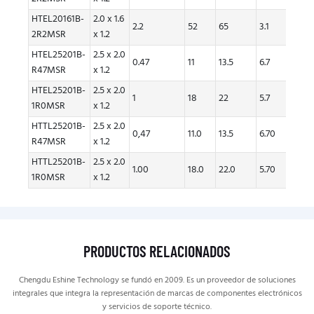
HTEL20161B-
2.0 x 1.6
2.2
52
65
3.1
2.8
2R2MSR
x 1.2
HTEL25201B-
2.5 x 2.0
0.47
11
13.5
6.7
6
R47MSR
x 1.2
HTEL25201B-
2.5 x 2.0
1
18
22
5.7
5.2
1R0MSR
x 1.2
HTTL25201B-
2.5 x 2.0
0,47
11.0
13.5
6.70
6.00
R47MSR
x 1.2
HTTL25201B-
2.5 x 2.0
1.00
18.0
22.0
5.70
5.20
1R0MSR
x 1.2
PRODUCTOS RELACIONADOS
Chengdu Eshine Technology se fundó en 2009. Es un proveedor de soluciones
integrales que integra la representación de marcas de componentes electrónicos
y servicios de soporte técnico.