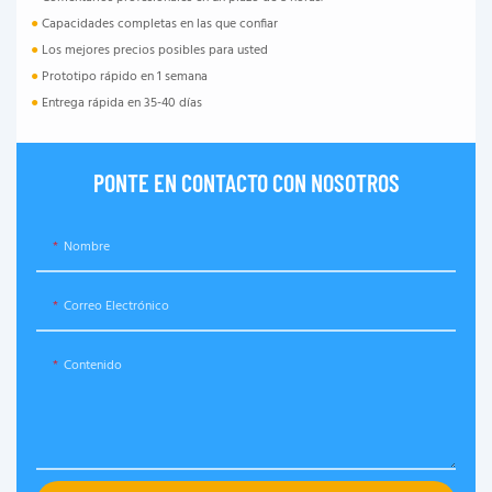
●
Capacidades completas en las que confiar
●
Los mejores precios posibles para usted
●
Prototipo rápido en 1 semana
●
Entrega rápida en 35-40 días
PONTE EN CONTACTO CON NOSOTROS
Nombre
Correo Electrónico
Contenido