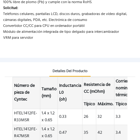
100% libre de plomo (Pb) y cumple con la norma RoHS.
Solicitud:
Teléfonos celulares, pantallas LCD, discos duros, grabadoras de vídeo digital,
cámaras digitales, PDA, etc. Electrónica de consumo
Convertidor CC/CC para CPU en ordenador portátil
Módulo de alimentación integrada de tipo delgado para intercambiador
VRM para servidor
Detalles Del Producto
Corriente
Resistencia de
Número de
Inductancia
nominal
Tamaño
CC (mOhm)
pieza de
L0
térmica, Idc (
(mm)
Cyntec
(oh)
Típico
Máximo.
Típico
Máxi
HTEL1412FE-
1.4 x 1.2
0.33
26
32
3.3
3
R33MSR
x 0.65
HTEL1412FE-
1.4 x 1.2
0.47
35
42
3.4
3.1
R47MSR
x 0.65