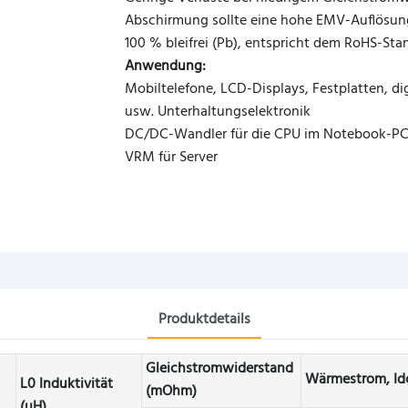
Abschirmung sollte eine hohe EMV-Auflösun
100 % bleifrei (Pb), entspricht dem RoHS-Sta
Anwendung:
Mobiltelefone, LCD-Displays, Festplatten, di
usw. Unterhaltungselektronik
DC/DC-Wandler für die CPU im Notebook-P
VRM für Server
Produktdetails
Gleichstromwiderstand
Wärmestrom, Idc
L0 Induktivität
(mOhm)
(µH)