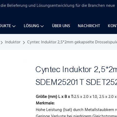
uf die Belieferung und Lösungsentwicklung für
die Branchen
neue
DUKTE
LÖSUNG
ÜBER UNS
NACHRICHT
KONT
Induktor
Cyntec Induktor 2,5*2mm gekapselte Drosselspu
Cyntec Induktor 2,5*
SDEM25201T SDET25
Größe (mm) L x B x T:
2.5 x 2.0 x 1.0, 2.5 x 2.0 x
Merkmale:
Hohe Leistung (Isat) durch Metallstaubkern re
Geringe Verluste bei niedrigem Gleichstromw