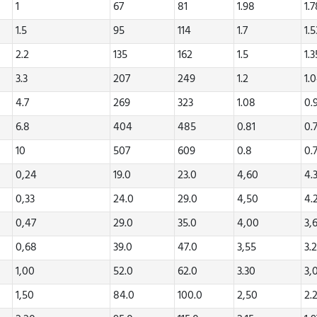
1
67
81
1.98
1.
1.5
95
114
1.7
1.5
2.2
135
162
1.5
1.3
3.3
207
249
1.2
1.
4.7
269
323
1.08
0.
6.8
404
485
0.81
0.
10
507
609
0.8
0.
0,24
19.0
23.0
4,60
4.
0,33
24.0
29.0
4,50
4.
0,47
29.0
35.0
4,00
3,
0,68
39.0
47.0
3,55
3.
1,00
52.0
62.0
3.30
3,
1,50
84.0
100.0
2,50
2.