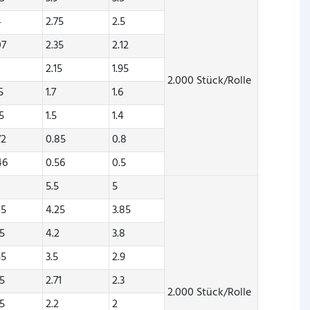
4
2.75
2.5
07
2.35
2.12
2.15
1.95
2.000 Stück/Rolle
5
1.7
1.6
25
1.5
1.4
72
0.85
0.8
46
0.56
0.5
5.5
5
45
4.25
3.85
35
4.2
3.8
55
3.5
2.9
85
2.71
2.3
2.000 Stück/Rolle
45
2.2
2