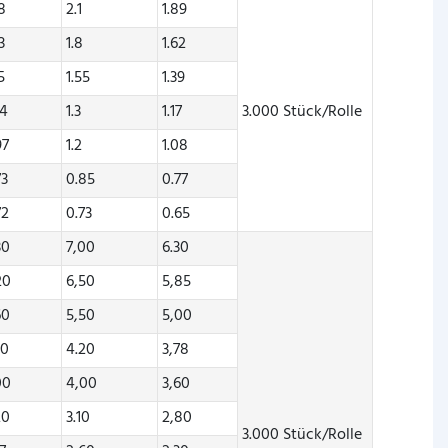
78
2.1
1.89
3
1.8
1.62
5
1.55
1.39
04
1.3
1.17
3.000 Stück/Rolle
97
1.2
1.08
73
0.85
0.77
72
0.73
0.65
30
7,00
6.30
20
6,50
5,85
60
5,50
5,00
20
4.20
3,78
00
4,00
3,60
20
3.10
2,80
3.000 Stück/Rolle