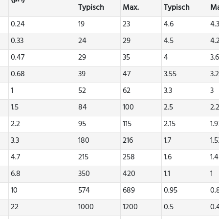
Typisch
Max.
Typisch
Ma
0.24
19
23
4.6
4.
0.33
24
29
4.5
4.
0.47
29
35
4
3.
0.68
39
47
3.55
3.
1
52
62
3.3
3
1.5
84
100
2.5
2.
2.2
95
115
2.15
1.9
3.3
180
216
1.7
1.5
4.7
215
258
1.6
1.
6.8
350
420
1.1
1
10
574
689
0.95
0.
22
1000
1200
0.5
0.