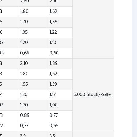
97
2,60
2.30
53
1,80
1,62
45
1,70
1,55
00
1,35
1.22
85
1.20
1.10
45
0,66
0,60
78
2.10
1,89
53
1,80
1,62
35
1,55
1,39
04
1.30
1.17
3.000 Stück/Rolle
97
1.20
1,08
73
0,85
0,77
72
0,73
0,65
35
3.9
3.5