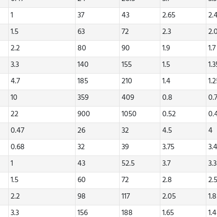
1
37
43
2.65
2.
1.5
63
72
2.3
2.
2.2
80
90
1.9
1.7
3.3
140
155
1.5
1.3
4.7
185
210
1.4
1.
10
359
409
0.8
0.
22
900
1050
0.52
0.
0.47
26
32
4.5
4
0.68
32
39
3.75
3.
1
43
52.5
3.7
3.
1.5
60
72
2.8
2.
2.2
98
117
2.05
1.
3.3
156
188
1.65
1.