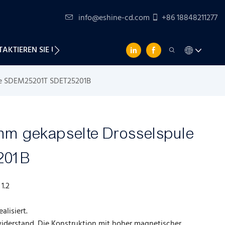
info@eshine-cd.com
+86 18848211277
AKTIEREN SIE UNS
le SDEM25201T SDET25201B
2mm gekapselte Drosselspule
201B
 1.2
alisiert.
iderstand. Die Konstruktion mit hoher magnetischer