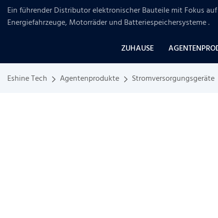
Ein führender Distributor elektronischer Bauteile mit Fokus a
Energiefahrzeuge, Motorräder und Batteriespeichersysteme
.
ZUHAUSE
AGENTENPRO
Eshine Tech
Agentenprodukte
Stromversorgungsgeräte