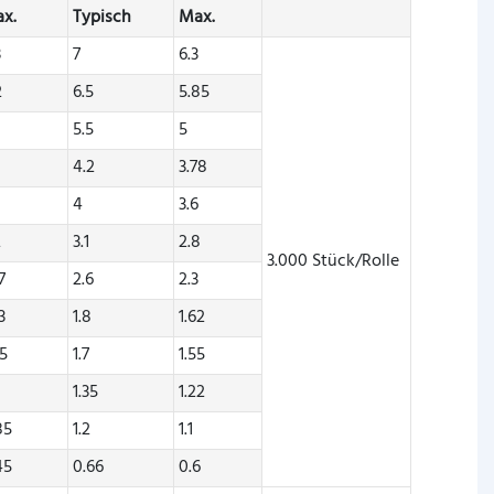
x.
Typisch
Max.
3
7
6.3
2
6.5
5.85
6
5.5
5
2
4.2
3.78
4
3.6
2
3.1
2.8
3.000 Stück/Rolle
7
2.6
2.3
3
1.8
1.62
45
1.7
1.55
1.35
1.22
85
1.2
1.1
45
0.66
0.6