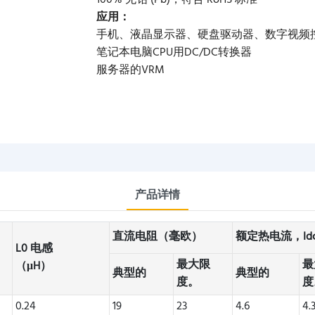
100% 无铅 (Pb)，符合 RoHS 标准
应用：
手机、液晶显示器、硬盘驱动器、数字视频
笔记本电脑CPU用DC/DC转换器
服务器的VRM
产品详情
直流电阻（毫欧）
额定热电流，Id
L0 电感
最大限
最
（μH）
典型的
典型的
度。
度
0.24
19
23
4.6
4.