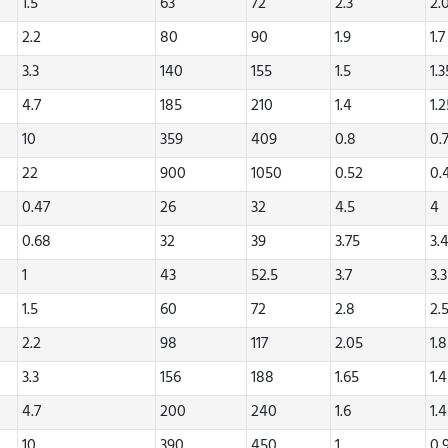
1.5
63
72
2.3
2.
2.2
80
90
1.9
1.7
3.3
140
155
1.5
1.3
4.7
185
210
1.4
1.
10
359
409
0.8
0.
22
900
1050
0.52
0.
0.47
26
32
4.5
4
0.68
32
39
3.75
3.
1
43
52.5
3.7
3.
1.5
60
72
2.8
2.
2.2
98
117
2.05
1.
3.3
156
188
1.65
1.
4.7
200
240
1.6
1.
10
390
450
1
0.