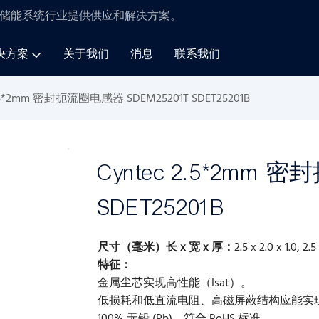
储能系统
行业
提供供应和解决方案
。
决方案
关于我们
消息
联系我们
2.5*2mm 密封扼流圈电感器 SDEM25201T SDET25201B
Cyntec 2.5*2mm 
SDET25201B
尺寸（毫米）长 x 宽 x 厚：
2.5 x 2.0 x 1.0, 2.5
特征：
金属尘芯实现高性能（Isat）。
低损耗和低直流电阻、高磁屏蔽结构应能实