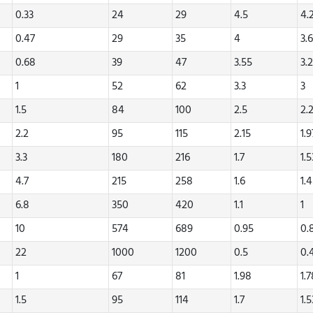
0.33
24
29
4.5
4.
0.47
29
35
4
3.
0.68
39
47
3.55
3.
1
52
62
3.3
3
1.5
84
100
2.5
2.
2.2
95
115
2.15
1.9
3.3
180
216
1.7
1.5
4.7
215
258
1.6
1.
6.8
350
420
1.1
1
10
574
689
0.95
0.
22
1000
1200
0.5
0.
1
67
81
1.98
1.
1.5
95
114
1.7
1.5