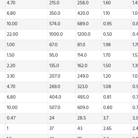
4.70
215.0
258.0
1.60
1.
6.80
350.0
420.0
1.10
1.
10.00
574.0
689.0
0.95
0.
22.00
1000.0
1200.0
0.50
0.
1.00
67.0
81.0
1.98
1.
1.50
95.0
114.0
1.70
1.5
2.20
135.0
162.0
1.50
1.3
3.30
207.0
249.0
1.20
1.
4.70
269.0
323.0
1.08
0.
6.80
404.0
485.0
0.81
0.
10.00
507.0
609.0
0.80
0.
0.47
24
28.5
3.7
3.
1
37
43
2.65
2.