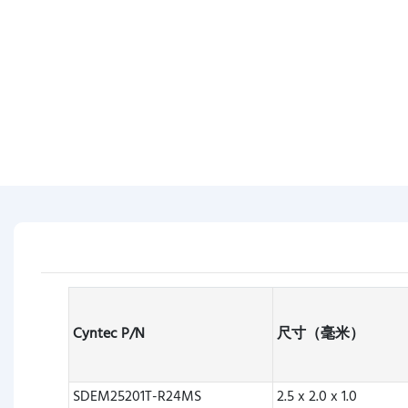
Cyntec P/N
尺寸（毫米）
SDEM25201T-R24MS
2.5 x 2.0 x 1.0