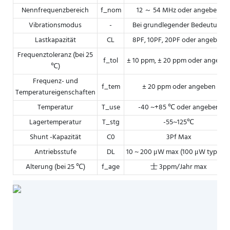
Nennfrequenzbereich
f_nom
12 ～ 54 MHz oder angeben
Vibrationsmodus
-
Bei grundlegender Bedeutung
Lastkapazität
CL
8PF, 10PF, 20PF oder angeben
Frequenztoleranz (bei 25
f_tol
± 10 ppm, ± 20 ppm oder angebe
℃)
Frequenz- und
f_tem
± 20 ppm oder angeben
Temperatureigenschaften
Temperatur
T_use
-40 ~+85 ℃ oder angeben
Lagertemperatur
T_stg
-55~125℃
Shunt -Kapazität
C0
3Pf Max
Antriebsstufe
DL
10 ~ 200 μW max (100 μW typisch
Alterung (bei 25 ℃)
f_age
士 3ppm/Jahr max