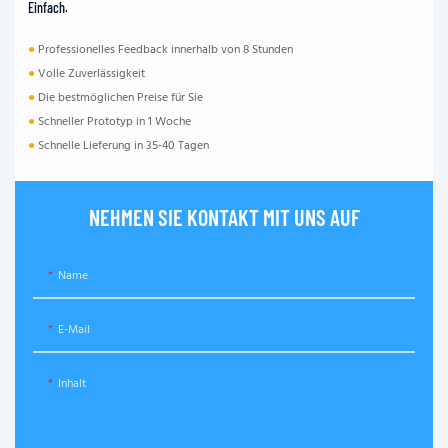
Einfach.
●
Professionelles Feedback innerhalb von 8 Stunden
●
Volle Zuverlässigkeit
●
Die bestmöglichen Preise für Sie
●
Schneller Prototyp in 1 Woche
●
Schnelle Lieferung in 35-40 Tagen
NEHMEN SIE KONTAKT MIT UNS AUF
Name
E-Mail
Inhalt