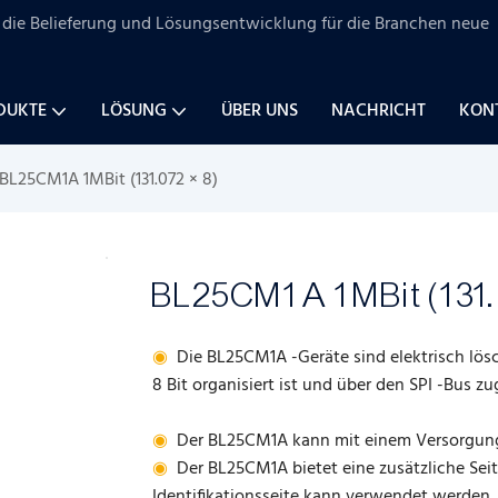
uf die Belieferung und Lösungsentwicklung für
die Branchen
neue
DUKTE
LÖSUNG
ÜBER UNS
NACHRICHT
KONT
BL25CM1A 1MBit (131.072 × 8)
BL25CM1A 1MBit (131.
◉
Die BL25CM1A -Geräte sind elektrisch lösc
8 Bit organisiert ist und über den SPI -Bus zu
◉
Der BL25CM1A kann mit einem Versorgungs
◉
Der BL25CM1A bietet eine zusätzliche Seit
Identifikationsseite kann verwendet werden