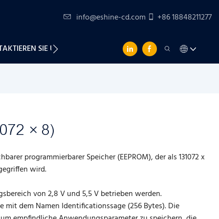
info@eshine-cd.com
+86 18848211277
AKTIEREN SIE UNS
072 × 8)
hbarer programmierbarer Speicher (EEPROM), der als 131072 x
gegriffen wird.
bereich von 2,8 V und 5,5 V betrieben werden.
e mit dem Namen Identificationssage (256 Bytes). Die
, um empfindliche Anwendungsparameter zu speichern, die