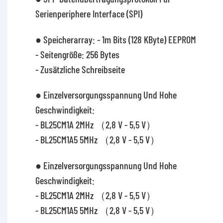
Serienperiphere Interface (SPI)
● Speicherarray: - 1m Bits (128 KByte) EEPROM
- Seitengröße: 256 Bytes
- Zusätzliche Schreibseite
● Einzelversorgungsspannung Und Hohe
Geschwindigkeit:
- BL25CM1A 2MHz （2,8 V - 5,5 V）
- BL25CM1A5 5MHz （2,8 V - 5,5 V）
● Einzelversorgungsspannung Und Hohe
Geschwindigkeit:
- BL25CM1A 2MHz （2,8 V - 5,5 V）
- BL25CM1A5 5MHz （2,8 V - 5,5 V）