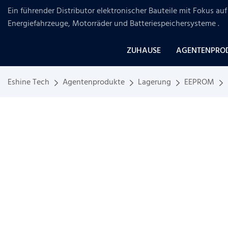
Ein führender Distributor elektronischer Bauteile mit Fokus a
Energiefahrzeuge, Motorräder und Batteriespeichersysteme
.
ZUHAUSE
AGENTENPRO
Eshine Tech
Agentenprodukte
Lagerung
EEPROM