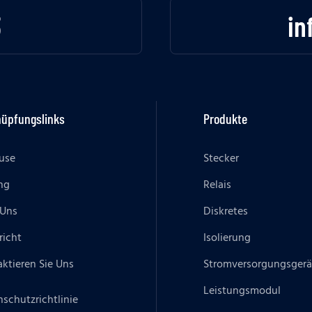
3
in
nüpfungslinks
Produkte
use
Stecker
ng
Relais
 Uns
Diskretes
richt
Isolierung
ktieren Sie Uns
Stromversorgungsgerä
Leistungsmodul
schutzrichtlinie