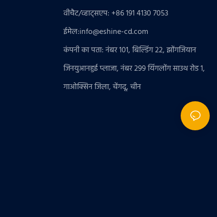
वीचैट/व्हाट्सएप: +86 191 4130 7053
ईमेल:
info@eshine-cd.com
कंपनी का पता: नंबर 101, बिल्डिंग 22, झोंगजियान
जिनयुआनहुई प्लाजा, नंबर 299 यिंगलोंग साउथ रोड 1,
गाओक्सिन जिला, चेंगदू, चीन