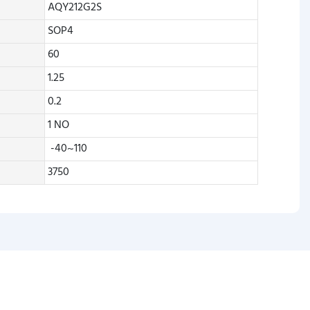
AQY212G2S
SOP4
60
1.25
0.2
1 NO
-40~110
3750