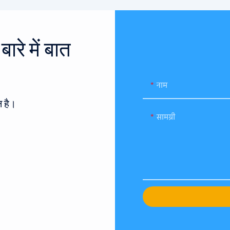
रे में बात
नाम
 है।
सामग्री