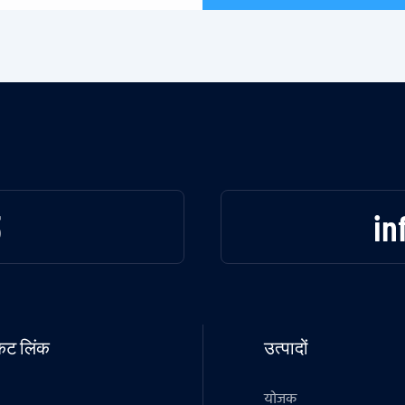
3
in
टकट लिंक
उत्पादों
योजक