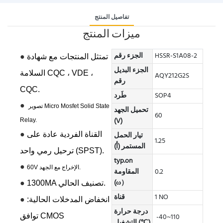
تفاصيل المنتج
ميزات المنتج
HSSR-S1A08-2
الجزء رقم
●
تمتثل المنتجات مع شهادة
الجزء البديل
السلامة CQC ، VDE ،
AQY212G2S
رقم
CQC.
SOP4
طَرد
●
تصوير Micro Mosfet Solid State
تحميل الجهد
60
(V)
Relay.
●
تيار الحمل
القناة الفردية عادة على
1.25
المستمر (أ)
ترحيل رمي واحد (SPST).
typ.on
●
60V الإخراج مع الجهد.
0.2
المقاومة
●
(ω）
1300MA تصنيف الحالي.
1 NO
قناة
●
انخفاض المدخلات الحالية:
درجة حرارة
-40~110
توافق CMOS
التشغيل (℃)