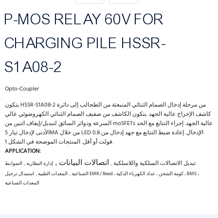
P-MOS RELAY 60V FOR
CHARGING PILE HSSR-
S1A08-2
Opto-Coupler
يتكون HSSR-S1A08-2 من مرحلة إدخال الصمام الثنائي المنبعثة من الطحالب إلى دائرة
كاشف الإخراج عالية الجهد. يتكون الكاشف من صفيف الصمام الثنائي الكهروضوئي عالي
السرعة ودوائر السائق لتبديل/إيقاف اثنين من moSFETs عالية الجهد. إجراء التتابع مع الحد
الأدنى لإدخال تيار 5MA من خلال LED الإدخال. إعادة ضبط التتابع مع جهد إدخال من 0.8
فولت أو أقل. المنتجات الموضحة في الشكل 1.
APPLICATION:
اتصالات البيانات
,
تبديل الاتصالات السلكية واللاسلكية
إدارة البطارية
الضوابط
,
,
الصناعية
المعدات الطبية
استبدال ترحيل EMR / Reed ، كومة الشحن ، عداد الكهرباء الذكية ، BMS ،
,
,
المعدات الصناعية