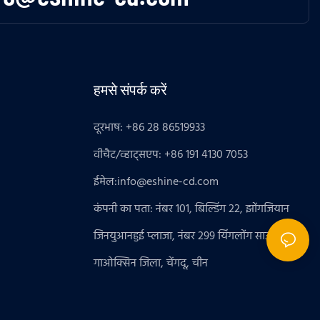
हमसे संपर्क करें
दूरभाष: +86 28 86519933
वीचैट/व्हाट्सएप: +86 191 4130 7053
ईमेल:
info@eshine-cd.com
कंपनी का पता: नंबर 101, बिल्डिंग 22, झोंगजियान
जिनयुआनहुई प्लाजा, नंबर 299 यिंगलोंग साउथ रोड 1,
गाओक्सिन जिला, चेंगदू, चीन