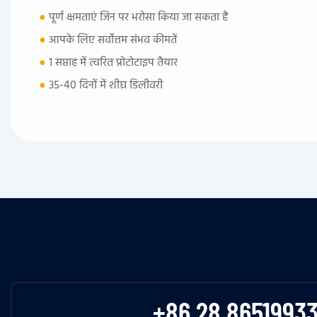
●
पूर्ण क्षमताएं जिन पर भरोसा किया जा सकता है
●
आपके लिए सर्वोत्तम संभव कीमतें
●
1 सप्ताह में त्वरित प्रोटोटाइप तैयार
●
35-40 दिनों में शीघ्र डिलीवरी
+86 28 8651993