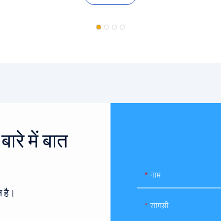
रे में बात
नाम
 है।
सामग्री