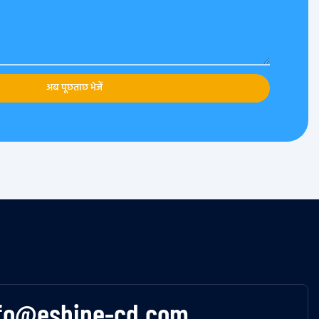
अब पूछताछ भेजें
fo@eshine-cd.com