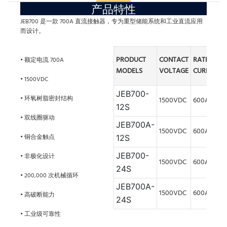
产品特性
JEB700 是一款 700A 直流接触器，专为重型储能系统和工业直流应用
而设计。
PRODUCT
CONTACT
RATED
• 额定电流 700A
MODELS
VOLTAGE
CURRENT
• 1500VDC
JEB700-
• 环氧树脂密封结构
1500VDC
600A
12S
• 双线圈驱动
JEB700A
-
1500VDC
600A
• 铜合金触点
12S
JEB700-
• 非极化设计
1500VDC
600A
24S
• 200,000 次机械循环
JEB700A-
1500VDC
600A
• 高破断能力
24S
• 工业级可靠性