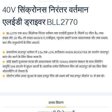
40V सिंक्रोनस निरंतर वर्तमान
एलईडी ड्राइवर BLL2770
◉
BLL2770 एक 40V सिंक्रोनस निरंतर वर्तमान बक एलईडी ड्राइवर है, जिसमें 55 मीटर हैω उच्च-
साइड और 20 मीω लो-साइड MOSFETS एकीकृत, न्यूनतम बाहरी घटक आवश्यकता और उच्च दक्षता,
कार लैंप अनुप्रयोगों के लिए आदर्श।
◉
समायोज्य आउटपुट वर्तमान में 3.5a तक ±3% सटीकता। RISEN RESOUTER का उपयोग आउटपुट
करंट सेट करने के लिए किया जाता है।
◉
कोई बाहरी मुआवजा घटक की आवश्यकता नहीं है। 135kHz घबराना फ़ंक्शन के साथ स्विचिंग
आवृत्ति EMI प्रदर्शन में सुधार करती है। आंतरिक थर्मल विनियमन चिप को आउटपुट को बंद किए बिना
ओवरहीटिंग से रोकता है।
◉
वोल्टेज लॉक-आउट सुरक्षा के तहत इनपुट चिप को अक्षम करें जब इनपुट वोल्टेज 7V से कम हो।
उत्पाद विवरण