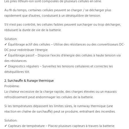
Les piles lithium-ion sont composées de plusieurs cellules en série.
Au fil du temps, certaines cellules peuvent se charger / se décharger plus
rapidement que d'autres, conduisant à un déséquilibre de tension.
S'il n'est pas contrôlé, les cellules faibles peuvent surcharger ou trop décharger,
réduisant la durée de vie de la batterie.
Solution:
✔ Équilibrage actif des cellules – Utilise des résistances ou des convertisseurs DC-
DC pour redistribuer l'énergie.
✔ Équilibrage passif – Dispose l'excès d'énergie des cellules à haute tension via
des résistances.
✔ Diagnostics réguliers – Surveillez les tensions cellulaires et correctes les
déséquilibres tôt.
2. Surchauffe & Runage thermique
Problème:
La chaleur excessive de la charge rapide, des charges élevées ou un mauvais
refroidissement peut endommager les cellules de la batterie.
Si les températures dépassent les limites sûres, le runnway thermique (une
réaction en chaîne de surchauffe) peut se produire, entraînant des incendies.
Solution:
✔ Capteurs de température – Placez plusieurs capteurs à travers la batterie.