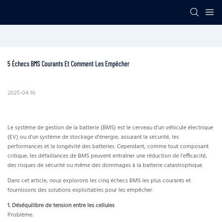
5 Échecs BMS Courants Et Comment Les Empêcher
2025-04-16
Le système de gestion de la batterie (BMS) est le cerveau d'un véhicule électrique
(EV) ou d'un système de stockage d'énergie, assurant la sécurité, les
performances et la longévité des batteries. Cependant, comme tout composant
critique, les défaillances de BMS peuvent entraîner une réduction de l'efficacité,
des risques de sécurité ou même des dommages à la batterie catastrophique.
Dans cet article, nous explorons les cinq échecs BMS les plus courants et
fournissons des solutions exploitables pour les empêcher.
1. Déséquilibre de tension entre les cellules
Problème: