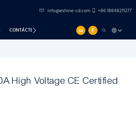
info@eshine-cd.com
+86 18848211277
S
CONTÁCTENOS
A High Voltage CE Certified