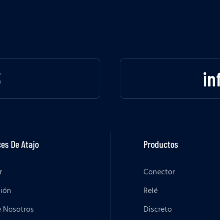
3
in
es De Atajo
Productos
r
Conector
ción
Relé
e Nosotros
Discreto