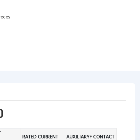
veces
O
T
RATED CURRENT
AUXILIARYF CONTACT