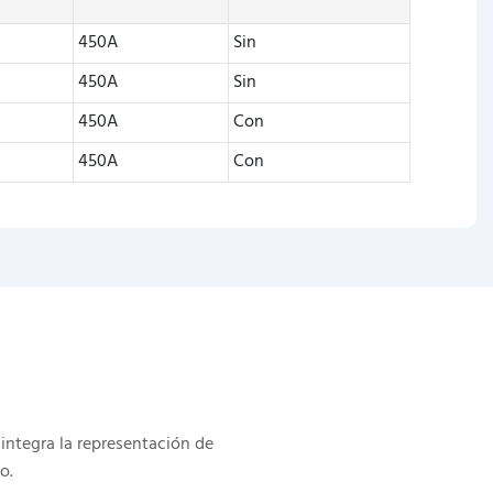
E
450A
Sin
450A
Sin
450A
Con
450A
Con
integra la representación de
o.