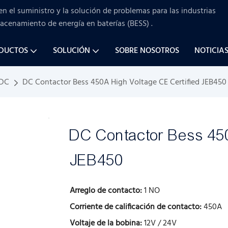
en el suministro y la solución de problemas para
las industrias
macenamiento de energía en baterías (BESS)
.
ODUCTOS
SOLUCIÓN
SOBRE NOSOTROS
NOTICIA
 DC
DC Contactor Bess 450A High Voltage CE Certified JEB450
DC Contactor Bess 450
JEB450
Arreglo de contacto:
1 NO
Corriente de calificación de contacto:
450A
Voltaje de la bobina:
12V / 24V