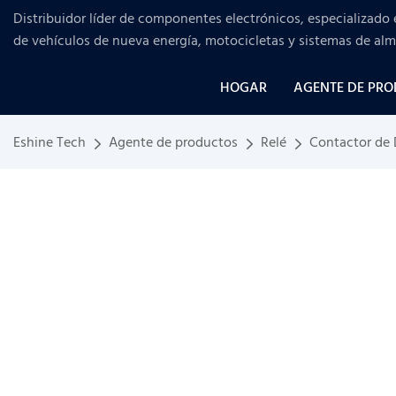
Distribuidor líder de componentes electrónicos, especializado 
de vehículos de nueva energía, motocicletas y sistemas de al
HOGAR
AGENTE DE PR
Eshine Tech
Agente de productos
Relé
Contactor de