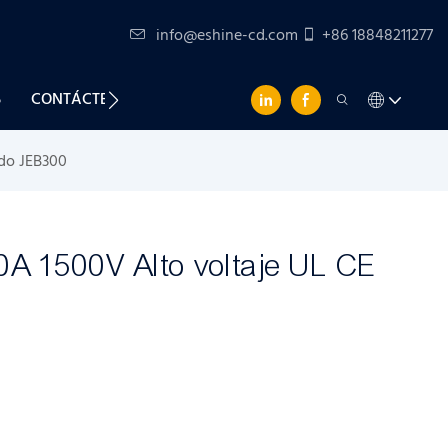
info@eshine-cd.com
+86 18848211277
S
CONTÁCTENOS
ado JEB300
A 1500V Alto voltaje UL CE