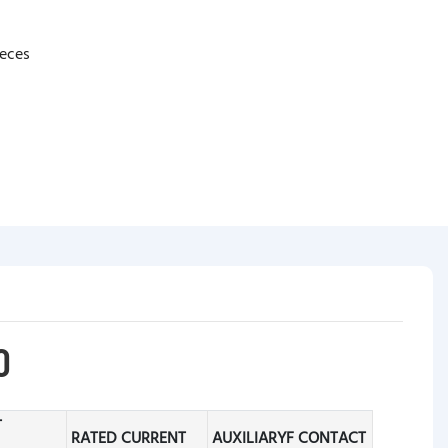
eces
O
T
RATED CURRENT
AUXILIARYF CONTACT