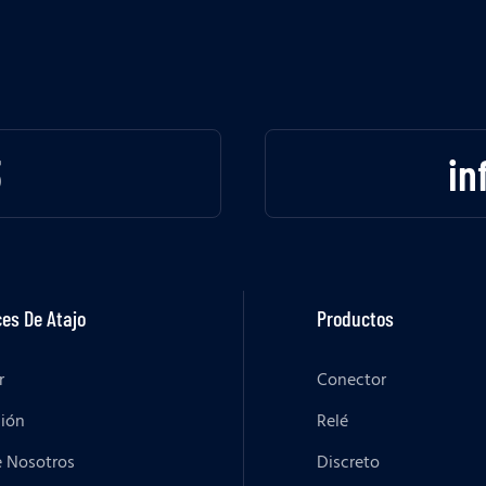
3
in
es De Atajo
Productos
r
Conector
ción
Relé
e Nosotros
Discreto