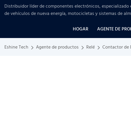
Distribuidor líder de componentes electrónicos, especializado 
de vehículos de nueva energía, motocicletas y sistemas de al
HOGAR
AGENTE DE PR
Eshine Tech
Agente de productos
Relé
Contactor de