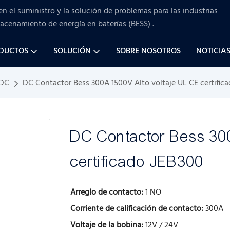
en el suministro y la solución de problemas para
las industrias
macenamiento de energía en baterías (BESS)
.
ODUCTOS
SOLUCIÓN
SOBRE NOSOTROS
NOTICIA
 DC
DC Contactor Bess 300A 1500V Alto voltaje UL CE certific
DC Contactor Bess 300
certificado JEB300
Arreglo de contacto:
1 NO
Corriente de calificación de contacto:
300A
Voltaje de la bobina:
12V / 24V