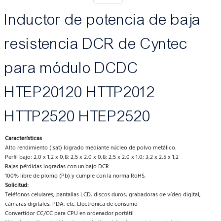
Inductor de potencia de baja
resistencia DCR de Cyntec
para módulo DCDC
HTEP20120 HTTP2012
HTTP2520 HTEP2520
Características
Alto rendimiento (Isat) logrado mediante núcleo de polvo metálico.
Perfil bajo: 2,0 x 1,2 x 0,8; 2,5 x 2,0 x 0,8; 2,5 x 2,0 x 1,0; 3,2 x 2,5 x 1,2
Bajas pérdidas logradas con un bajo DCR
100% libre de plomo (Pb) y cumple con la norma RoHS.
Solicitud:
Teléfonos celulares, pantallas LCD, discos duros, grabadoras de vídeo digital,
cámaras digitales, PDA, etc. Electrónica de consumo
Convertidor CC/CC para CPU en ordenador portátil