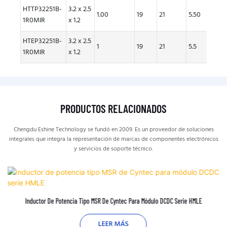
HTTP32251B-
3.2 x 2.5
1.00
19
21
5.50
5.00
1R0MIR
x 1.2
HTEP32251B-
3.2 x 2.5
1
19
21
5.5
5
1R0MIR
x 1.2
PRODUCTOS RELACIONADOS
Chengdu Eshine Technology se fundó en 2009. Es un proveedor de soluciones
integrales que integra la representación de marcas de componentes electrónicos
y servicios de soporte técnico.
Inductor De Potencia Tipo MSR De Cyntec Para Módulo DCDC Serie HMLE
LEER MÁS