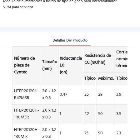
Módulo de alimentación a bordo de tipo delgado para intercambiador
VRM para servidor
Detalles Del Producto
Corriente
Resistencia de
Número de
Inductancia
nominal
Tamaño
CC (mOhm)
pieza de
L0
térmica, Idc 
(mm)
Cyntec
(oh)
Típico
Máximo.
Típico
Máxi
HTEP20120H-
2.0 x 1.2
0.47
25
29
3.9
3.7
R47MSR
x 0.8
HTEP20120H-
2.0 x 1.2
1
42
50
3.5
3.1
1R0MSR
x 0.8
HTEP20120H-
2.0 x 1.2
1
75
90
2.3
2.1
1R0MIR
x 0.8