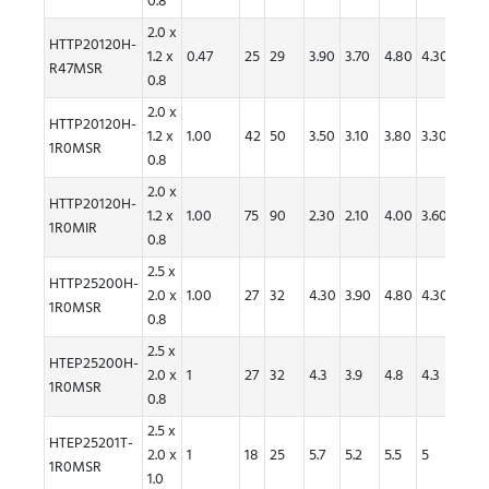
0.8
2.0 x
HTTP20120H-
1.2 x
0.47
25
29
3.90
3.70
4.80
4.30
R47MSR
0.8
2.0 x
300
HTTP20120H-
1.2 x
1.00
42
50
3.50
3.10
3.80
3.30
个/
1R0MSR
0.8
卷
2.0 x
HTTP20120H-
1.2 x
1.00
75
90
2.30
2.10
4.00
3.60
1R0MIR
0.8
2.5 x
300
HTTP25200H-
2.0 x
1.00
27
32
4.30
3.90
4.80
4.30
个/
1R0MSR
0.8
卷
2.5 x
300
HTEP25200H-
2.0 x
1
27
32
4.3
3.9
4.8
4.3
个/
1R0MSR
0.8
卷
2.5 x
300
HTEP25201T-
2.0 x
1
18
25
5.7
5.2
5.5
5
个/
1R0MSR
1.0
卷