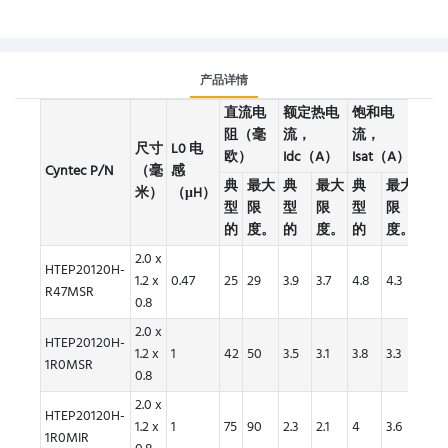
产品详情
直流电
额定热电
饱和电
阻（毫
流，
流，
尺寸
L0 电
欧）
Idc（A）
Isat（A）
Cyntec P/N
（毫
感
包
典
最大
典
最大
典
最大
米）
（μH）
型
限
型
限
型
限
的
度。
的
度。
的
度。
2.0 x
HTEP20120H-
1.2 x
0.47
25
29
3.9
3.7
4.8
4.3
R47MSR
0.8
2.0 x
300
HTEP20120H-
1.2 x
1
42
50
3.5
3.1
3.8
3.3
个/
1R0MSR
0.8
卷
2.0 x
HTEP20120H-
1.2 x
1
75
90
2.3
2.1
4
3.6
1R0MIR