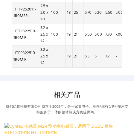
2.5 x
300
HTTP25201T-
2.0 x
1.00
18
25
5.70
5.20
5.50
5.00
个/
1R0MSR
1.0
卷
3.2 x
每
HTTP32251B-
2.5 x
1.00
19
21
5.50
5.00
7.70
7.00
200
1R0MIR
1.2
个
3.2 x
每
HTEP32251B-
2.5 x
1
19
21
5.5
5
7.7
7
200
1R0MIR
1.2
个
相关产品
成都亿鑫科技有限公司成立于2009年，是一家集电子元器件品牌代理和技术支
持服务于一体的整体解决方案提供商。